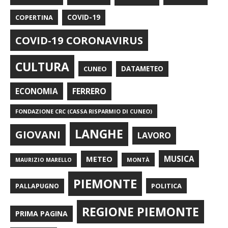
COPERTINA
COVID-19
COVID-19 CORONAVIRUS
CULTURA
CUNEO
DATAMETEO
FERRERO
ECONOMIA
FONDAZIONE CRC (CASSA RISPARMIO DI CUNEO)
LANGHE
GIOVANI
LAVORO
METEO
MUSICA
MONTÀ
MAURIZIO MARELLO
PIEMONTE
POLITICA
PALLAPUGNO
REGIONE PIEMONTE
PRIMA PAGINA