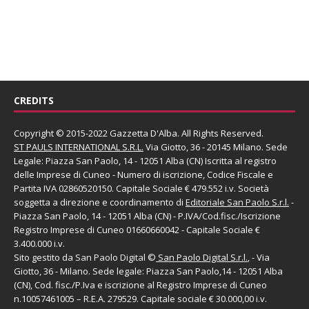
CREDITS
Copyright © 2015-2022 Gazzetta D'Alba. All Rights Reserved.
ST PAULS INTERNATIONAL S.R.L.
Via Giotto, 36 - 20145 Milano. Sede
Legale: Piazza San Paolo, 14 - 12051 Alba (CN) Iscritta al registro
delle Imprese di Cuneo - Numero di iscrizione, Codice Fiscale e
Partita IVA 02860520150. Capitale Sociale € 479.552 i.v. Società
soggetta a direzione e coordinamento di
Editoriale San Paolo
S.r.l.
-
Piazza San Paolo, 14 - 12051 Alba (CN) - P.IVA/Cod.fisc./Iscrizione
Registro Imprese di Cuneo 01660660042 - Capitale Sociale €
3.400.000 i.v.
Sito gestito da
San Paolo Digital
©
San Paolo Digital S.r.l.
, - Via
Giotto, 36 - Milano. Sede legale: Piazza San Paolo,14 - 12051 Alba
(CN), Cod. fisc./P.Iva e iscrizione al Registro Imprese di Cuneo
n.10057461005 – R.E.A. 279529. Capitale sociale € 30.000,00 i.v.