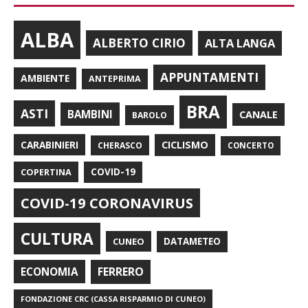
ALBA
ALBERTO CIRIO
ALTA LANGA
APPUNTAMENTI
AMBIENTE
ANTEPRIMA
BRA
ASTI
BAMBINI
CANALE
BAROLO
CARABINIERI
CICLISMO
CHERASCO
CONCERTO
COPERTINA
COVID-19
COVID-19 CORONAVIRUS
CULTURA
CUNEO
DATAMETEO
FERRERO
ECONOMIA
FONDAZIONE CRC (CASSA RISPARMIO DI CUNEO)