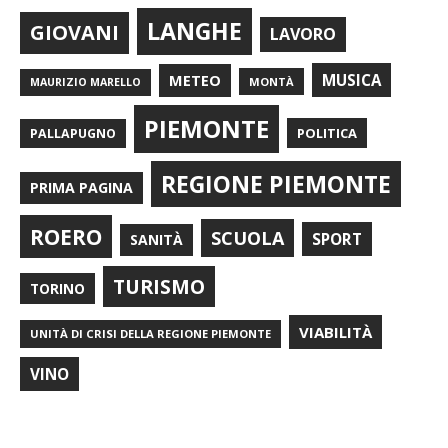
LANGHE
GIOVANI
LAVORO
METEO
MUSICA
MONTÀ
MAURIZIO MARELLO
PIEMONTE
POLITICA
PALLAPUGNO
REGIONE PIEMONTE
PRIMA PAGINA
ROERO
SCUOLA
SPORT
SANITÀ
TURISMO
TORINO
VIABILITÀ
UNITÀ DI CRISI DELLA REGIONE PIEMONTE
VINO