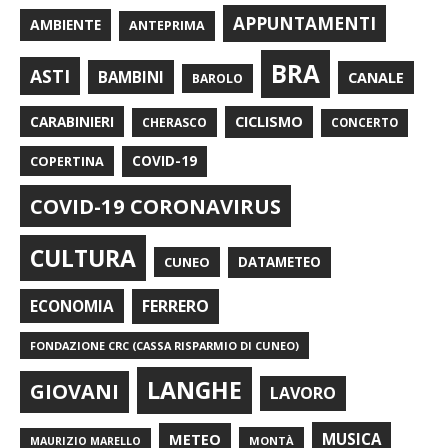
APPUNTAMENTI
AMBIENTE
ANTEPRIMA
BRA
ASTI
BAMBINI
CANALE
BAROLO
CARABINIERI
CICLISMO
CHERASCO
CONCERTO
COPERTINA
COVID-19
COVID-19 CORONAVIRUS
CULTURA
CUNEO
DATAMETEO
FERRERO
ECONOMIA
FONDAZIONE CRC (CASSA RISPARMIO DI CUNEO)
LANGHE
GIOVANI
LAVORO
METEO
MUSICA
MONTÀ
MAURIZIO MARELLO