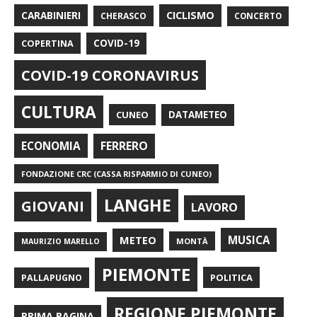
CARABINIERI
CICLISMO
CHERASCO
CONCERTO
COPERTINA
COVID-19
COVID-19 CORONAVIRUS
CULTURA
CUNEO
DATAMETEO
FERRERO
ECONOMIA
FONDAZIONE CRC (CASSA RISPARMIO DI CUNEO)
LANGHE
GIOVANI
LAVORO
METEO
MUSICA
MONTÀ
MAURIZIO MARELLO
PIEMONTE
POLITICA
PALLAPUGNO
REGIONE PIEMONTE
PRIMA PAGINA