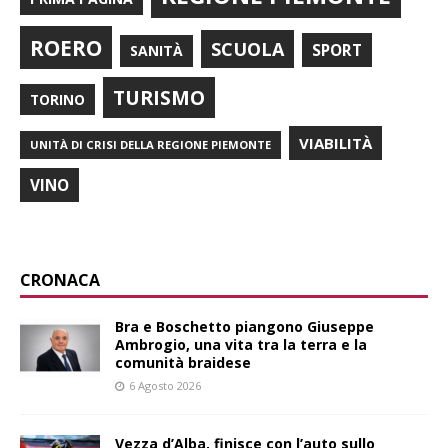
ROERO
SCUOLA
SPORT
SANITÀ
TURISMO
TORINO
VIABILITÀ
UNITÀ DI CRISI DELLA REGIONE PIEMONTE
VINO
CRONACA
Bra e Boschetto piangono Giuseppe
Ambrogio, una vita tra la terra e la
comunità braidese
6 Agosto 2026
Vezza d’Alba, finisce con l’auto sullo