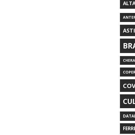
ALT
ANTE
AST
BR
CHER
COPE
COV
CU
DATA
FERR