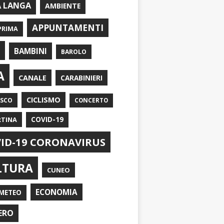
A LANGA
AMBIENTE
APPUNTAMENTI
PRIMA
I
BAMBINI
BAROLO
A
CANALE
CARABINIERI
CICLISMO
ASCO
CONCERTO
RTINA
COVID-19
ID-19 CORONAVIRUS
LTURA
CUNEO
ECONOMIA
METEO
ERO