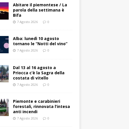
Abitare il piemontese / La
parola della settimana è
Bifa
7 Agosto 2026
0
Alba: lunedì 10 agosto
tornano le “Notti del vino”
7 Agosto 2026
0
Dal 13 al 16 agosto a
Priocca c’è la Sagra della
costata di vitello
7 Agosto 2026
0
Piemonte e carabinieri
forestali, rinnovata l’intesa
anti incendi
7 Agosto 2026
0