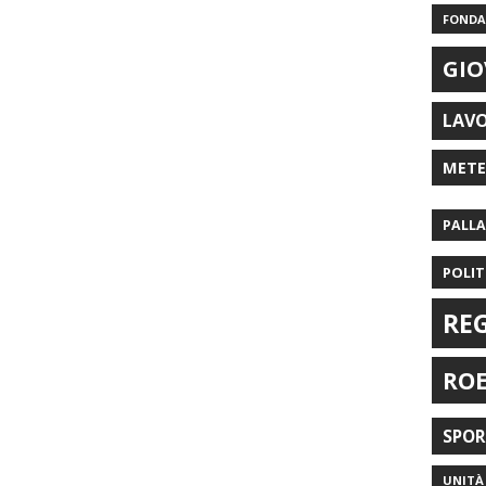
FONDAZ
GIO
LAV
MET
PALL
POLIT
RE
RO
SPO
UNITÀ 