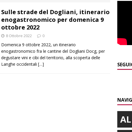
]
ITINERARI / La ciclabile del Ponente ligure sui vecchi binari
Sulle strade del Dogliani, itinerario
enogastronomico per domenica 9
]
Maltempo a Monticello d’Alba: crolla un palo dell’illuminazione
ottobre 2022
PRIMO PIANO
8 Ottobre 2022
0
]
Abitare il piemontese / La parola della settimana è Bifa
Domenica 9 ottobre 2022, un itinerario
enogastronomico fra le cantine del Dogliani Docg, per
degustare vini e cibi del territorio, alla scoperta delle
]
Alba: lunedì 10 agosto tornano le “Notti del vino”
ALBA
Langhe occidentali
[…]
SEGUI
]
Distretto Alba-Bra: contributi a 51 imprese del commercio
NAVIG
AL