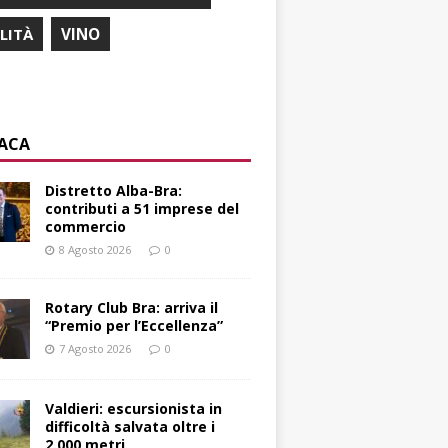
ILITÀ
VINO
ACA
Distretto Alba-Bra:
contributi a 51 imprese del
commercio
8 Agosto 2026
0
Rotary Club Bra: arriva il
“Premio per l’Eccellenza”
7 Agosto 2026
0
Valdieri: escursionista in
difficoltà salvata oltre i
2.000 metri