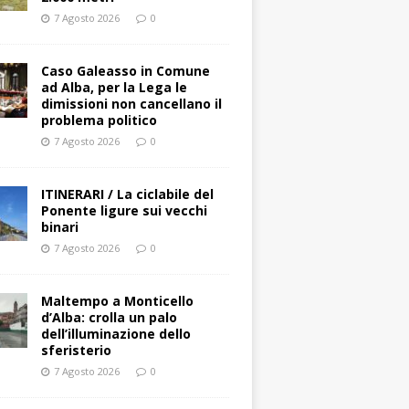
7 Agosto 2026
0
Caso Galeasso in Comune
ad Alba, per la Lega le
dimissioni non cancellano il
problema politico
7 Agosto 2026
0
ITINERARI / La ciclabile del
Ponente ligure sui vecchi
binari
7 Agosto 2026
0
Maltempo a Monticello
d’Alba: crolla un palo
dell’illuminazione dello
sferisterio
7 Agosto 2026
0