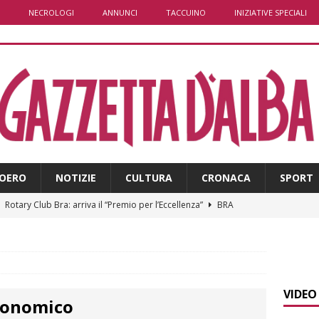
NECROLOGI
ANNUNCI
TACCUINO
INIZIATIVE SPECIALI
OERO
NOTIZIE
CULTURA
CRONACA
SPORT
]
Rotary Club Bra: arriva il “Premio per l’Eccellenza”
BRA
]
Valdieri: escursionista in difficoltà salvata oltre i 2.000 metri
]
Caso Galeasso in Comune ad Alba, per la Lega le dimissioni
VIDEO
tronomico
l problema politico
ALBA