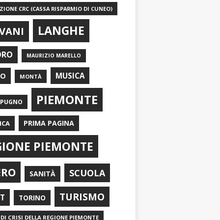
IONE CRC (CASSA RISPARMIO DI CUNEO)
LANGHE
VANI
ORO
MAURIZIO MARELLO
EO
MUSICA
MONTÀ
PIEMONTE
APUGNO
PRIMA PAGINA
ICA
GIONE PIEMONTE
ERO
SCUOLA
SANITÀ
TURISMO
RT
TORINO
DI CRISI DELLA REGIONE PIEMONTE