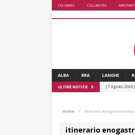
CHI SIAMO
COLLABORA
ABBONATI
ALBA
BRA
LANGHE
R
[ 7 Agosto 2026 
ULTIME NOTIZIE
[ 7 Agosto 2026 
CRONACA
Home
itinerario enogastronomico
[ 7 Agosto 2026 
itinerario enogas
non cancellano i