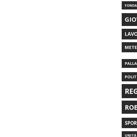
FONDAZ
GIO
LAV
MET
PALL
POLIT
RE
RO
SPO
UNITÀ 