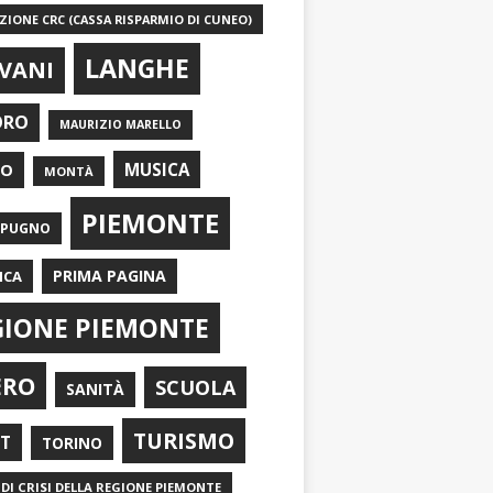
IONE CRC (CASSA RISPARMIO DI CUNEO)
LANGHE
VANI
ORO
MAURIZIO MARELLO
EO
MUSICA
MONTÀ
PIEMONTE
APUGNO
PRIMA PAGINA
ICA
GIONE PIEMONTE
ERO
SCUOLA
SANITÀ
TURISMO
RT
TORINO
DI CRISI DELLA REGIONE PIEMONTE