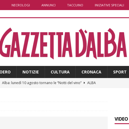
NECROLOGI
ANNUNCI
TACCUINO
INIZIATIVE SPECIALI
OERO
NOTIZIE
CULTURA
CRONACA
SPORT
]
Alba: lunedì 10 agosto tornano le “Notti del vino”
ALBA
]
Dal 13 al 16 agosto a Priocca c’è la Sagra della costata di
PIANO
]
Piemonte e carabinieri forestali, rinnovata l’intesa anti incendi
VIDEO
E