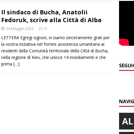
]
Controlli straordinari ad Asti: oltre 150 persone identificate
Il sindaco di Bucha, Anatolii
Fedoruk, scrive alla Città di Alba
]
Fondazione CRC, oltre 2,15 milioni per 41 progetti green
24 Maggio 2022
0
LETTERA Egregi signori, vi siamo sinceramente grati per
]
Siccità in Piemonte, parte la richiesta di calamità naturale
la vostra iniziativa nel fornire assistenza umanitaria ai
residenti della Comunità territoriale della Città di Bucha,
nella regione di Kiev, che unisce 14 insediamenti e che
prima
[…]
]
Bollettino meteo: un po’ di temporali nel fine settimana, ma il
SEGUI
presente
ALBA
]
Abitare il piemontese / La parola della settimana è Bifa
NAVIG
AL