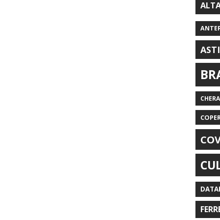
ALT
ANTE
AST
BR
CHER
COPE
COV
CU
DATA
FERR