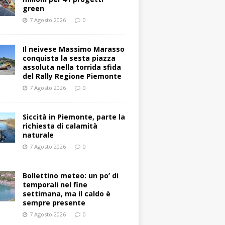
green
7 Agosto 2026
0
Il neivese Massimo Marasso
conquista la sesta piazza
assoluta nella torrida sfida
del Rally Regione Piemonte
7 Agosto 2026
0
Siccità in Piemonte, parte la
richiesta di calamità
naturale
7 Agosto 2026
0
Bollettino meteo: un po’ di
temporali nel fine
settimana, ma il caldo è
sempre presente
7 Agosto 2026
0