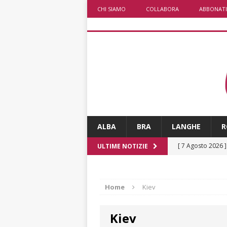
CHI SIAMO
COLLABORA
ABBONATI
ALBA
BRA
LANGHE
R
[ 7 Agosto 2026 
ULTIME NOTIZIE
[ 7 Agosto 2026 
vitello
PRIMO 
Home
Kiev
[ 7 Agosto 2026 
Kiev
ALTRE NOTIZI