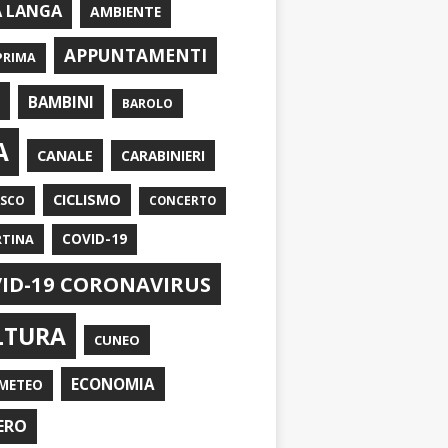
A LANGA
AMBIENTE
APPUNTAMENTI
PRIMA
I
BAMBINI
BAROLO
A
CANALE
CARABINIERI
CICLISMO
ASCO
CONCERTO
RTINA
COVID-19
ID-19 CORONAVIRUS
LTURA
CUNEO
ECONOMIA
METEO
ERO