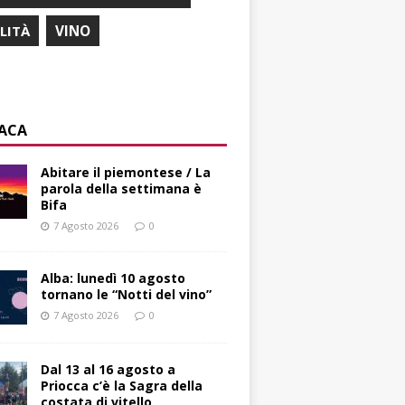
ILITÀ
VINO
ACA
Abitare il piemontese / La
parola della settimana è
Bifa
7 Agosto 2026
0
Alba: lunedì 10 agosto
tornano le “Notti del vino”
7 Agosto 2026
0
Dal 13 al 16 agosto a
Priocca c’è la Sagra della
costata di vitello