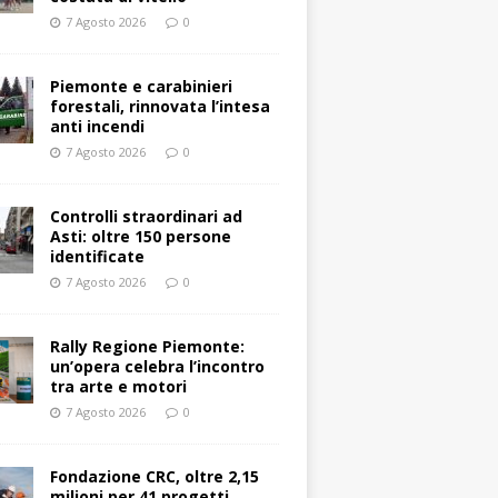
7 Agosto 2026
0
Piemonte e carabinieri
forestali, rinnovata l’intesa
anti incendi
7 Agosto 2026
0
Controlli straordinari ad
Asti: oltre 150 persone
identificate
7 Agosto 2026
0
Rally Regione Piemonte:
un’opera celebra l’incontro
tra arte e motori
7 Agosto 2026
0
Fondazione CRC, oltre 2,15
milioni per 41 progetti