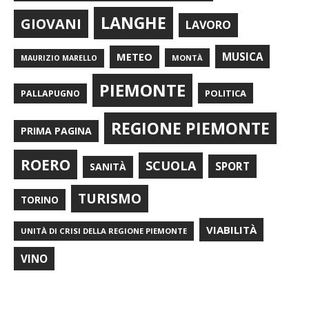
LANGHE
GIOVANI
LAVORO
METEO
MUSICA
MONTÀ
MAURIZIO MARELLO
PIEMONTE
POLITICA
PALLAPUGNO
REGIONE PIEMONTE
PRIMA PAGINA
ROERO
SCUOLA
SPORT
SANITÀ
TURISMO
TORINO
VIABILITÀ
UNITÀ DI CRISI DELLA REGIONE PIEMONTE
VINO