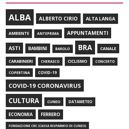
ALBA
ALBERTO CIRIO
ALTA LANGA
APPUNTAMENTI
AMBIENTE
ANTEPRIMA
BRA
ASTI
BAMBINI
CANALE
BAROLO
CARABINIERI
CICLISMO
CHERASCO
CONCERTO
COPERTINA
COVID-19
COVID-19 CORONAVIRUS
CULTURA
CUNEO
DATAMETEO
FERRERO
ECONOMIA
FONDAZIONE CRC (CASSA RISPARMIO DI CUNEO)