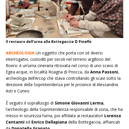
Il restauro dell'urna alla Bottegaccia © Pinaffo
ARCHEOLOGIA
U
n
oggetto che porta con sé diversi
interrogativi, custoditi per secoli nel terreno argilloso del
Roero: è un’urna cineraria ritrovata nel corso di uno scavo di
Egea acque, in località Roagna di Priocca, da
Anna Passoni
,
archeologa dell’Arcop che stava controllando gli scavi sotto la
direzione della Soprintendenza per le province di Alessandria
Asti e Cuneo.
È seguito il sopralluogo di
Simone Giovanni Lerma
,
l’archeologo della Soprintendenza responsabile di zona, che ha
messo in sicurezza l’urna, poi affidata ai restauratori
Lorenza
Centanni
ed
Enrico Dellapiana
della Bottegaccia, affiancati
da
Donatella Granato
.