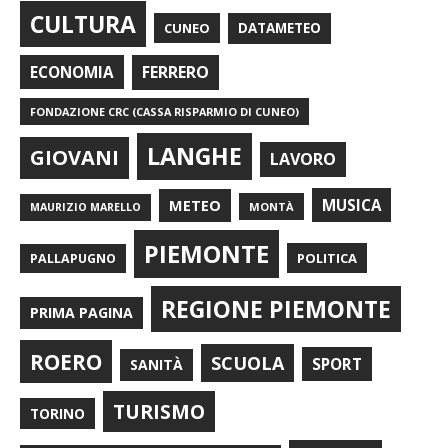
CULTURA
CUNEO
DATAMETEO
FERRERO
ECONOMIA
FONDAZIONE CRC (CASSA RISPARMIO DI CUNEO)
LANGHE
GIOVANI
LAVORO
METEO
MUSICA
MONTÀ
MAURIZIO MARELLO
PIEMONTE
POLITICA
PALLAPUGNO
REGIONE PIEMONTE
PRIMA PAGINA
ROERO
SCUOLA
SPORT
SANITÀ
TURISMO
TORINO