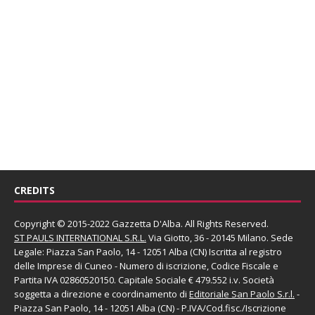
CREDITS
Copyright © 2015-2022 Gazzetta D'Alba. All Rights Reserved.
ST PAULS INTERNATIONAL S.R.L.
Via Giotto, 36 - 20145 Milano. Sede
Legale: Piazza San Paolo, 14 - 12051 Alba (CN) Iscritta al registro
delle Imprese di Cuneo - Numero di iscrizione, Codice Fiscale e
Partita IVA 02860520150. Capitale Sociale € 479.552 i.v. Società
soggetta a direzione e coordinamento di
Editoriale San Paolo
S.r.l.
-
Piazza San Paolo, 14 - 12051 Alba (CN) - P.IVA/Cod.fisc./Iscrizione