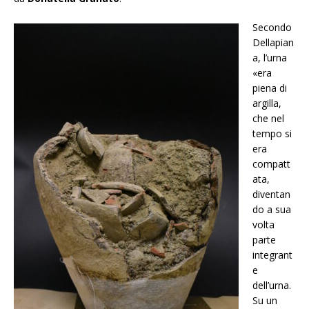
Se
condo
Dellapian
a, l’urna
«era
piena di
argilla,
che nel
tempo si
era
compatt
ata,
diventan
do a sua
volta
parte
integrant
e
dell’urna.
Su un