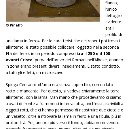
fianco,
l’unico
dettaglio
evidente
© Pinaffo
era il
profilo di
una lama in ferro». Per le caratteristiche dei reperti poi trovati
all’interno, è stato possibile collocare l’oggetto nella seconda
Età del ferro, in un periodo compreso
tra il 250 e il 100
avanti Cristo
, prima dell’arrivo dei Romani nell’Albese, quando
in zona erano presenti diversi insediamenti.
È stato condotto,
a tutti gli effetti, un microscavo.
Spiega Centanni: «L’urna era senza coperchio, con un lato
rotto e mancante. Per questo, si vedeva chiaramente la terra
all’interno, con la lama. Man mano che procedevamo ci siamo
trovati di fronte a frammenti in terracotta, anch’essi ascrivibili a
oggetti rotti, che ci hanno permesso di ricostruire due ciotole e
un vasetto, oltre a ritrovare la lama in ferro e una fibula, più in
profondità. Poi, ancora più verso il fondo, abbiamo rinvenuto
parecchi frammenti di ossa umane, oltre ad alcune piccole