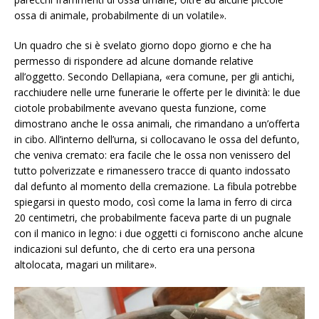
ossa di animale, probabilmente di un volatile».
Un quadro che si è svelato giorno dopo giorno e che ha
permesso di rispondere ad alcune domande relative
all’oggetto. Secondo Dellapiana, «era comune, per gli antichi,
racchiudere nelle urne funerarie le offerte per le divinità: le due
ciotole probabilmente avevano questa funzione, come
dimostrano anche le ossa animali, che rimandano a un’offerta
in cibo. All’interno dell’urna, si collocavano le ossa del defunto,
che veniva
cremato: era facile che le ossa non venissero del
tutto polverizzate e rimanessero tracce di quanto indossato
dal defunto al momento della cremazione. La fibula potrebbe
spiegarsi in questo modo, così come la lama in ferro di circa
20 centimetri, che probabilmente faceva parte di un pugnale
con il manico in legno: i due oggetti ci forniscono anche alcune
indicazioni sul defunto, che di certo era una persona
altolocata, magari un militare».