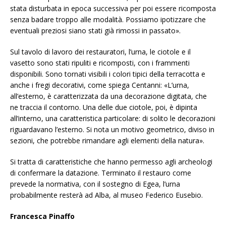
stata disturbata in epoca successiva per poi essere ricomposta
senza badare troppo alle modalità. Possiamo ipotizzare che
eventuali preziosi siano stati già rimossi in passato».
Sul tavolo di lavoro dei restauratori, l’urna, le ciotole e il
vasetto sono stati ripuliti e ricomposti, con i frammenti
disponibili. Sono tornati visibili i colori tipici della terracotta e
anche i fregi decorativi, come spiega Centanni: «L’urna,
all’esterno, è caratterizzata da una decorazione digitata, che
ne traccia il contorno. Una delle due ciotole, poi, è dipinta
all’interno, una caratteristica particolare: di solito le decorazioni
riguardavano l’esterno. Si nota un motivo geometrico, diviso in
sezioni, che potrebbe rimandare agli elementi della natura».
Si tratta di caratteristiche che hanno permesso agli archeologi
di confermare la datazione. Terminato il restauro come
prevede la normativa, con il sostegno di Egea, l’urna
probabilmente resterà ad Alba, al museo Federico
Eusebio.
Francesca Pinaffo