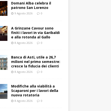
Domani Alba celebra il
patrono San Lorenzo
9 Agosto 2026
0
A Grinzane Cavour sono
finiti i lavori in via Garibaldi
e alla rotonda al Gallo
8 Agosto 2026
0
Banca di Asti, utile a 26,7
milioni nel primo semestre:
cresce la fiducia dei clienti
8 Agosto 2026
0
Modifiche alla viabilità a
Scaparoni per i lavori della
nuova rotatoria
8 Agosto 2026
0