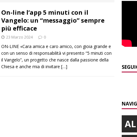
]
Modifiche alla viabilità a Scaparoni per i lavori della nuova
On-line l’app 5 minuti con il
A
Vangelo: un “messaggio” sempre
]
ITINERARI / Trenta chilometri su due ruote lungo il Belbo
più efficace
23 Marzo 2024
0
]
Cuneo, stretta della Polizia: controlli, denunce e lotta al
ON-LINE «Cara amica e caro amico, con gioia grande e
con un senso di responsabilità vi presento “5 minuti con
NACA
il Vangelo”, un progetto che nasce dalla passione della
]
La festa di San Rocco dimostra che Santo Stefano Belbo è un
Chiesa e anche mia di invitare
[…]
SEGUI
ANGHE
]
Succede a Trofarello, vede un ladro attraverso la telecamera e
CRONACA
NAVIG
AL