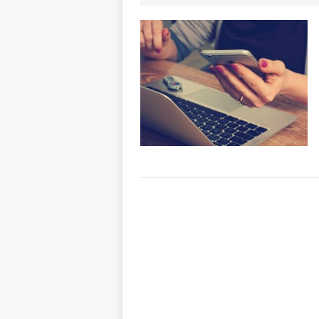
[ 8 Agosto 2026 
rotatoria
ALB
[ 8 Agosto 2026 
LANGHE
[ 8 Agosto 2026 
degrado
CRO
[ 8 Agosto 2026 
paese attivo
L
[ 9 Agosto 2026 
lo fa arrestare