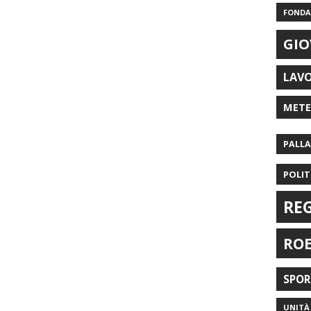
FONDAZ
GIO
LAV
MET
PALL
POLIT
RE
RO
SPO
UNITÀ 