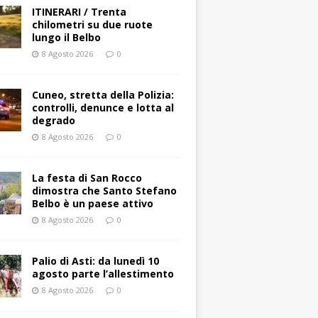
ITINERARI / Trenta
chilometri su due ruote
lungo il Belbo
8 Agosto 2026
0
Cuneo, stretta della Polizia:
controlli, denunce e lotta al
degrado
8 Agosto 2026
0
La festa di San Rocco
dimostra che Santo Stefano
Belbo è un paese attivo
8 Agosto 2026
0
Palio di Asti: da lunedì 10
agosto parte l’allestimento
8 Agosto 2026
0