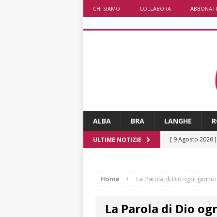
CHI SIAMO
COLLABORA
ABBONATI
ALBA
BRA
LANGHE
R
[ 9 Agosto 2026 
ULTIME NOTIZIE
[ 8 Agosto 2026 
rotonda al Gallo
Home
La Parola di Dio ogni giorno
[ 8 Agosto 2026 
La Parola di Dio og
fiducia dei client