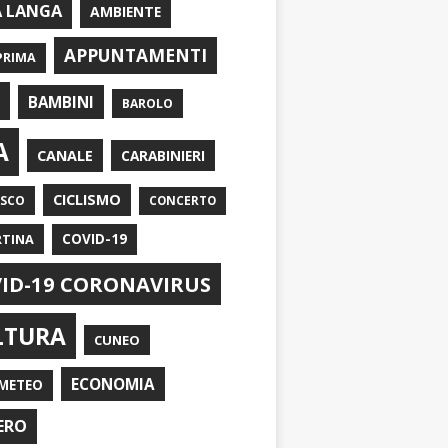
A LANGA
AMBIENTE
APPUNTAMENTI
PRIMA
I
BAMBINI
BAROLO
A
CANALE
CARABINIERI
CICLISMO
ASCO
CONCERTO
RTINA
COVID-19
ID-19 CORONAVIRUS
LTURA
CUNEO
ECONOMIA
METEO
ERO