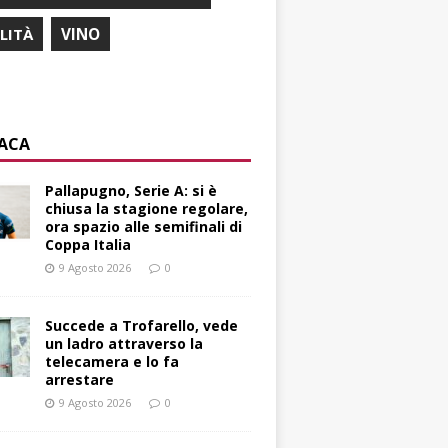
ILITÀ
VINO
ACA
Pallapugno, Serie A: si è
chiusa la stagione regolare,
ora spazio alle semifinali di
Coppa Italia
9 Agosto 2026
0
Succede a Trofarello, vede
un ladro attraverso la
telecamera e lo fa
arrestare
9 Agosto 2026
0