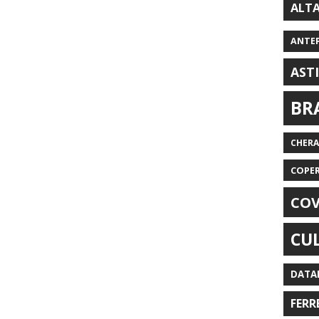
ALT
ANTE
AST
BR
CHER
COPE
COV
CU
DATA
FERR