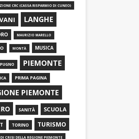
IONE CRC (CASSA RISPARMIO DI CUNEO)
LANGHE
VANI
ORO
MAURIZIO MARELLO
EO
MUSICA
MONTÀ
PIEMONTE
APUGNO
PRIMA PAGINA
ICA
GIONE PIEMONTE
ERO
SCUOLA
SANITÀ
TURISMO
RT
TORINO
DI CRISI DELLA REGIONE PIEMONTE