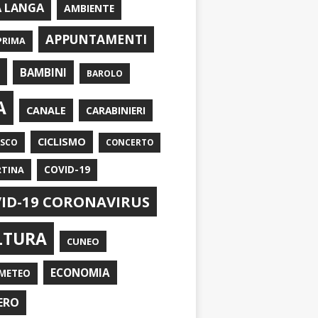
A LANGA
AMBIENTE
APPUNTAMENTI
PRIMA
I
BAMBINI
BAROLO
A
CANALE
CARABINIERI
CICLISMO
ASCO
CONCERTO
RTINA
COVID-19
ID-19 CORONAVIRUS
LTURA
CUNEO
ECONOMIA
METEO
ERO