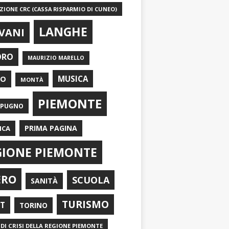
IONE CRC (CASSA RISPARMIO DI CUNEO)
LANGHE
VANI
ORO
MAURIZIO MARELLO
EO
MUSICA
MONTÀ
PIEMONTE
APUGNO
PRIMA PAGINA
ICA
GIONE PIEMONTE
ERO
SCUOLA
SANITÀ
TURISMO
RT
TORINO
DI CRISI DELLA REGIONE PIEMONTE