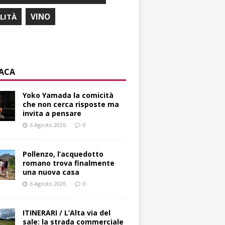
ILITÀ
VINO
ACA
Yoko Yamada la comicità
che non cerca risposte ma
invita a pensare
6 Agosto 2026
0
Pollenzo, l’acquedotto
romano trova finalmente
una nuova casa
6 Agosto 2026
0
ITINERARI / L’Alta via del
sale: la strada commerciale