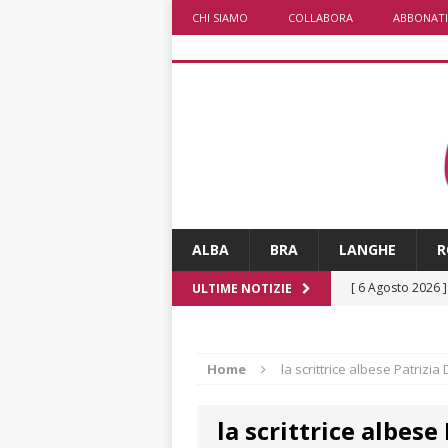
CHI SIAMO
COLLABORA
ABBONATI
ALBA
BRA
LANGHE
R
[ 6 Agosto 2026 
ULTIME NOTIZIE
casa
BRA
[ 6 Agosto 2026 
Home
la scrittrice albese Patrizi
Piemonte, Franci
la scrittrice albese
[ 5 Agosto 2026 