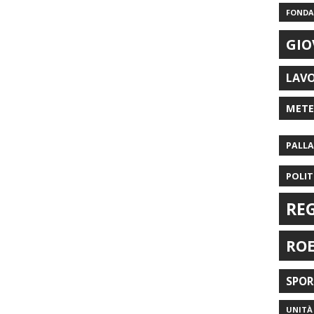
FONDAZ
GIO
LAV
MET
PALL
POLIT
RE
RO
SPO
UNITÀ 