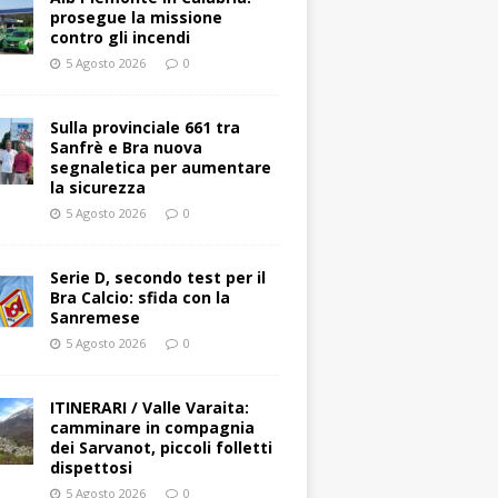
prosegue la missione
contro gli incendi
5 Agosto 2026
0
Sulla provinciale 661 tra
Sanfrè e Bra nuova
segnaletica per aumentare
la sicurezza
5 Agosto 2026
0
Serie D, secondo test per il
Bra Calcio: sfida con la
Sanremese
5 Agosto 2026
0
ITINERARI / Valle Varaita:
camminare in compagnia
dei Sarvanot, piccoli folletti
dispettosi
5 Agosto 2026
0