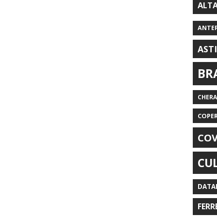
ALT
ANTE
AST
BR
CHER
COPE
COV
CU
DATA
FERR