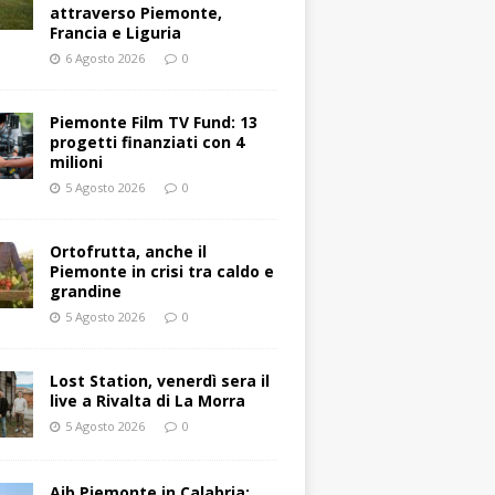
attraverso Piemonte,
Francia e Liguria
6 Agosto 2026
0
Piemonte Film TV Fund: 13
progetti finanziati con 4
milioni
5 Agosto 2026
0
Ortofrutta, anche il
Piemonte in crisi tra caldo e
grandine
5 Agosto 2026
0
Lost Station, venerdì sera il
live a Rivalta di La Morra
5 Agosto 2026
0
Aib Piemonte in Calabria: