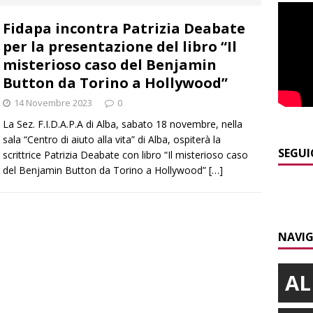
Fidapa incontra Patrizia Deabate
]
Ortofrutta, anche il Piemonte in crisi tra caldo e grandine
per la presentazione del libro “Il
misterioso caso del Benjamin
]
Aib Piemonte in Calabria: prosegue la missione contro gli
Button da Torino a Hollywood”
 NOTIZIE
14 Novembre 2023
0
La Sez. F.I.D.A.P.A di Alba, sabato 18 novembre, nella
]
Sulla provinciale 661 tra Sanfrè e Bra nuova segnaletica per
sala “Centro di aiuto alla vita” di Alba, ospiterà la
curezza
BRA
SEGUI
scrittrice Patrizia Deabate con libro “Il misterioso caso
del Benjamin Button da Torino a Hollywood”
[…]
]
Serie D, secondo test per il Bra Calcio: sfida con la Sanremese
]
Yoko Yamada la comicità che non cerca risposte ma invita a
NAVIG
AL