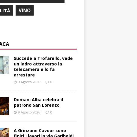
ILITÀ
VINO
ACA
Succede a Trofarello, vede
un ladro attraverso la
telecamera e lo fa
arrestare
9 Agosto 2026
0
Domani Alba celebra il
patrono San Lorenzo
9 Agosto 2026
0
A Grinzane Cavour sono
finiti i lavori in via Garibaldi