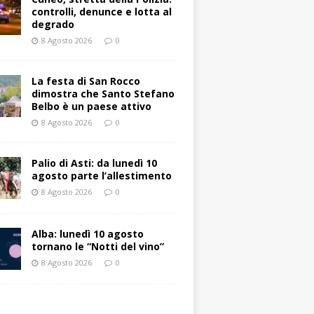
controlli, denunce e lotta al
degrado
8 Agosto 2026
0
La festa di San Rocco
dimostra che Santo Stefano
Belbo è un paese attivo
8 Agosto 2026
0
Palio di Asti: da lunedì 10
agosto parte l’allestimento
8 Agosto 2026
0
Alba: lunedì 10 agosto
tornano le “Notti del vino”
8 Agosto 2026
0