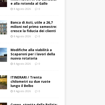
e alla rotonda al Gallo
8 Agosto 2026
0
Banca di Asti, utile a 26,7
milioni nel primo semestre:
cresce la fiducia dei clienti
8 Agosto 2026
0
Modifiche alla viabilità a
Scaparoni per i lavori della
nuova rotatoria
8 Agosto 2026
0
ITINERARI / Trenta
chilometri su due ruote
lungo il Belbo
8 Agosto 2026
0
Cuneo, stretta della Polizia: