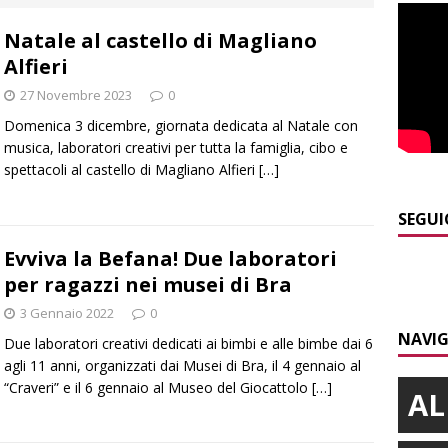
]
Modifiche alla viabilità a Scaparoni per i lavori della nuova
Natale al castello di Magliano
A
Alfieri
]
ITINERARI / Trenta chilometri su due ruote lungo il Belbo
27 Novembre 2023
0
Domenica 3 dicembre, giornata dedicata al Natale con
]
Cuneo, stretta della Polizia: controlli, denunce e lotta al
musica, laboratori creativi per tutta la famiglia, cibo e
spettacoli al castello di Magliano Alfieri
[…]
NACA
]
La festa di San Rocco dimostra che Santo Stefano Belbo è un
SEGUI
ANGHE
Evviva la Befana! Due laboratori
per ragazzi nei musei di Bra
]
Succede a Trofarello, vede un ladro attraverso la telecamera e
3 Gennaio 2022
0
CRONACA
NAVIG
Due laboratori creativi dedicati ai bimbi e alle bimbe dai 6
agli 11 anni, organizzati dai Musei di Bra, il 4 gennaio al
“Craveri” e il 6 gennaio al Museo del Giocattolo
[…]
AL