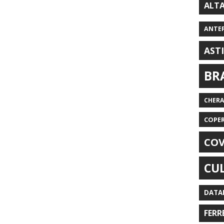
ALT
ANTE
AST
BR
CHER
COPE
COV
CU
DATA
FERR