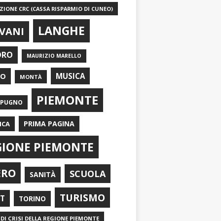
IONE CRC (CASSA RISPARMIO DI CUNEO)
LANGHE
VANI
ORO
MAURIZIO MARELLO
EO
MUSICA
MONTÀ
PIEMONTE
APUGNO
PRIMA PAGINA
ICA
GIONE PIEMONTE
ERO
SCUOLA
SANITÀ
TURISMO
RT
TORINO
DI CRISI DELLA REGIONE PIEMONTE