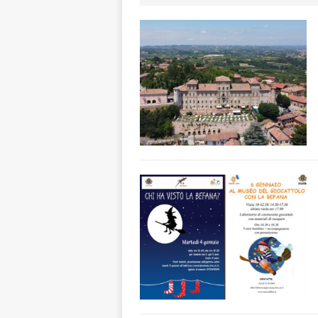
[ 8 Agosto 2026 
rotatoria
ALB
[ 8 Agosto 2026 
LANGHE
[ 8 Agosto 2026 
degrado
CRO
[ 8 Agosto 2026 
paese attivo
L
[ 9 Agosto 2026 
lo fa arrestare