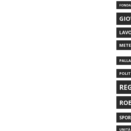
FONDAZ
GIO
LAV
MET
PALL
POLIT
RE
RO
SPO
UNITÀ 