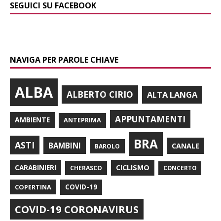
SEGUICI SU FACEBOOK
NAVIGA PER PAROLE CHIAVE
ALBA
ALBERTO CIRIO
ALTA LANGA
APPUNTAMENTI
AMBIENTE
ANTEPRIMA
BRA
ASTI
BAMBINI
CANALE
BAROLO
CARABINIERI
CICLISMO
CHERASCO
CONCERTO
COPERTINA
COVID-19
COVID-19 CORONAVIRUS