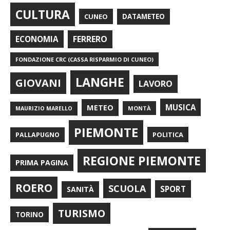
CULTURA
CUNEO
DATAMETEO
FERRERO
ECONOMIA
FONDAZIONE CRC (CASSA RISPARMIO DI CUNEO)
LANGHE
GIOVANI
LAVORO
METEO
MUSICA
MONTÀ
MAURIZIO MARELLO
PIEMONTE
POLITICA
PALLAPUGNO
REGIONE PIEMONTE
PRIMA PAGINA
ROERO
SCUOLA
SPORT
SANITÀ
TURISMO
TORINO