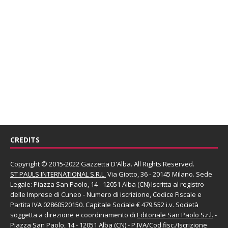
CREDITS
Copyright © 2015-2022 Gazzetta D'Alba. All Rights Reserved.
ST PAULS INTERNATIONAL S.R.L.
Via Giotto, 36 - 20145 Milano. Sede
Legale: Piazza San Paolo, 14 - 12051 Alba (CN) Iscritta al registro
delle Imprese di Cuneo - Numero di iscrizione, Codice Fiscale e
Partita IVA 02860520150. Capitale Sociale € 479.552 i.v. Società
soggetta a direzione e coordinamento di
Editoriale San Paolo
S.r.l.
-
Piazza San Paolo, 14 - 12051 Alba (CN) - P.IVA/Cod.fisc./Iscrizione