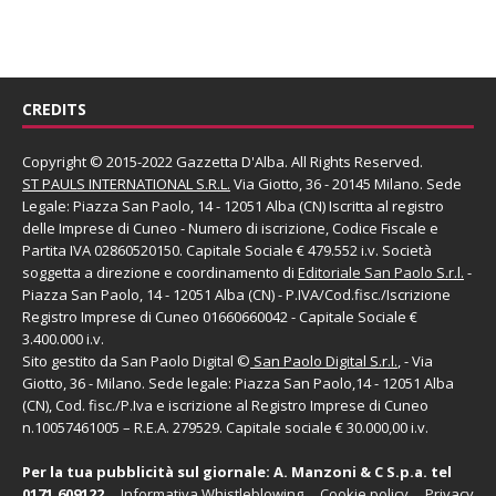
CREDITS
Copyright © 2015-2022 Gazzetta D'Alba. All Rights Reserved.
ST PAULS INTERNATIONAL S.R.L.
Via Giotto, 36 - 20145 Milano. Sede
Legale: Piazza San Paolo, 14 - 12051 Alba (CN) Iscritta al registro
delle Imprese di Cuneo - Numero di iscrizione, Codice Fiscale e
Partita IVA 02860520150. Capitale Sociale € 479.552 i.v. Società
soggetta a direzione e coordinamento di
Editoriale San Paolo
S.r.l.
-
Piazza San Paolo, 14 - 12051 Alba (CN) - P.IVA/Cod.fisc./Iscrizione
Registro Imprese di Cuneo 01660660042 - Capitale Sociale €
3.400.000 i.v.
Sito gestito da
San Paolo Digital
©
San Paolo Digital S.r.l.
, - Via
Giotto, 36 - Milano. Sede legale: Piazza San Paolo,14 - 12051 Alba
(CN), Cod. fisc./P.Iva e iscrizione al Registro Imprese di Cuneo
n.10057461005 – R.E.A. 279529. Capitale sociale € 30.000,00 i.v.
Per la tua pubblicità sul giornale:
A. Manzoni & C S.p.a.
tel
0171.609122
Informativa Whistleblowing
Cookie policy
Privacy