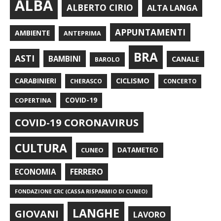
ALBA
ALBERTO CIRIO
ALTA LANGA
APPUNTAMENTI
AMBIENTE
ANTEPRIMA
BRA
ASTI
BAMBINI
CANALE
BAROLO
CARABINIERI
CICLISMO
CHERASCO
CONCERTO
COPERTINA
COVID-19
COVID-19 CORONAVIRUS
CULTURA
CUNEO
DATAMETEO
FERRERO
ECONOMIA
FONDAZIONE CRC (CASSA RISPARMIO DI CUNEO)
LANGHE
GIOVANI
LAVORO