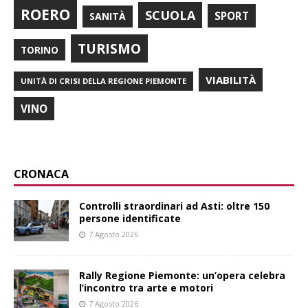
ROERO
SCUOLA
SPORT
SANITÀ
TURISMO
TORINO
VIABILITÀ
UNITÀ DI CRISI DELLA REGIONE PIEMONTE
VINO
CRONACA
Controlli straordinari ad Asti: oltre 150
persone identificate
7 Agosto 2026
Rally Regione Piemonte: un’opera celebra
l’incontro tra arte e motori
7 Agosto 2026