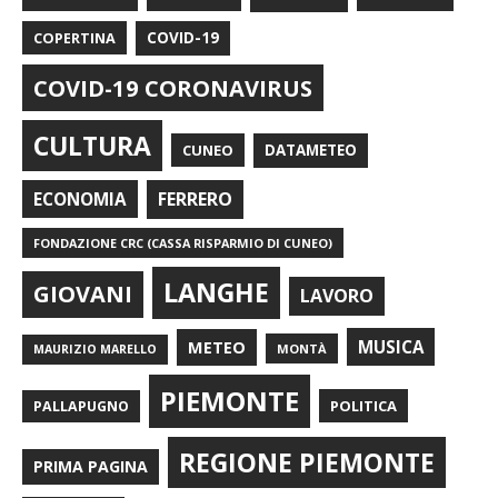
COPERTINA
COVID-19
COVID-19 CORONAVIRUS
CULTURA
CUNEO
DATAMETEO
FERRERO
ECONOMIA
FONDAZIONE CRC (CASSA RISPARMIO DI CUNEO)
LANGHE
GIOVANI
LAVORO
METEO
MUSICA
MONTÀ
MAURIZIO MARELLO
PIEMONTE
POLITICA
PALLAPUGNO
REGIONE PIEMONTE
PRIMA PAGINA