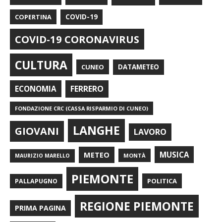
COPERTINA
COVID-19
COVID-19 CORONAVIRUS
CULTURA
CUNEO
DATAMETEO
FERRERO
ECONOMIA
FONDAZIONE CRC (CASSA RISPARMIO DI CUNEO)
LANGHE
GIOVANI
LAVORO
METEO
MUSICA
MONTÀ
MAURIZIO MARELLO
PIEMONTE
POLITICA
PALLAPUGNO
REGIONE PIEMONTE
PRIMA PAGINA