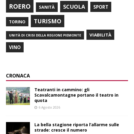
ROERO
SCUOLA
SPORT
SANITÀ
TURISMO
TORINO
VIABILITÀ
UNITÀ DI CRISI DELLA REGIONE PIEMONTE
VINO
CRONACA
Teatranti in cammino: gli
Scavalcamontagne portano il teatro in
quota
6 Agosto 2026
La bella stagione riporta l’allarme sulle
strade: cresce il numero