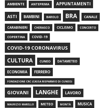
APPUNTAMENTI
AMBIENTE
ANTEPRIMA
BRA
ASTI
BAMBINI
CANALE
BAROLO
CARABINIERI
CICLISMO
CHERASCO
CONCERTO
COPERTINA
COVID-19
COVID-19 CORONAVIRUS
CULTURA
CUNEO
DATAMETEO
FERRERO
ECONOMIA
FONDAZIONE CRC (CASSA RISPARMIO DI CUNEO)
LANGHE
GIOVANI
LAVORO
METEO
MUSICA
MONTÀ
MAURIZIO MARELLO