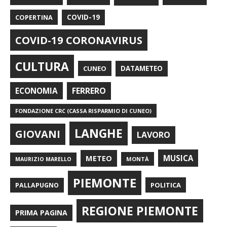
COPERTINA
COVID-19
COVID-19 CORONAVIRUS
CULTURA
CUNEO
DATAMETEO
FERRERO
ECONOMIA
FONDAZIONE CRC (CASSA RISPARMIO DI CUNEO)
LANGHE
GIOVANI
LAVORO
METEO
MUSICA
MONTÀ
MAURIZIO MARELLO
PIEMONTE
POLITICA
PALLAPUGNO
REGIONE PIEMONTE
PRIMA PAGINA