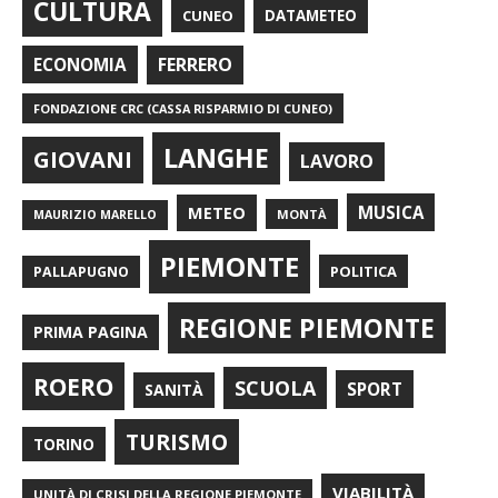
CULTURA
CUNEO
DATAMETEO
FERRERO
ECONOMIA
FONDAZIONE CRC (CASSA RISPARMIO DI CUNEO)
LANGHE
GIOVANI
LAVORO
METEO
MUSICA
MONTÀ
MAURIZIO MARELLO
PIEMONTE
POLITICA
PALLAPUGNO
REGIONE PIEMONTE
PRIMA PAGINA
ROERO
SCUOLA
SPORT
SANITÀ
TURISMO
TORINO
VIABILITÀ
UNITÀ DI CRISI DELLA REGIONE PIEMONTE