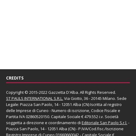
CREDITS
Copyright © 2015-2022 Gazzetta D'Alba. All Rights Reserved.
ST PAULS INTERNATIONAL S.R.L.
Via Giotto, 36 - 20145 Milano. Sede
Legale: Piazza San Paolo, 14 - 12051 Alba (CN) Iscritta al registro
delle Imprese di Cuneo - Numero di iscrizione, Codice Fiscale e
Partita IVA 02860520150. Capitale Sociale € 479.552 i.v. Società
soggetta a direzione e coordinamento di
Editoriale San Paolo
S.r.l.
-
Piazza San Paolo, 14 - 12051 Alba (CN) - P.IVA/Cod.fisc./Iscrizione
Registro Imprese di Cuneo 01660660042 - Capitale Sociale €