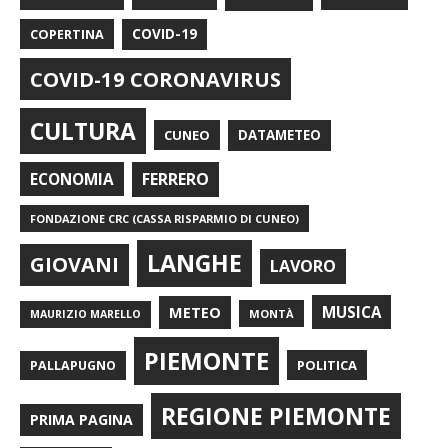
COPERTINA
COVID-19
COVID-19 CORONAVIRUS
CULTURA
CUNEO
DATAMETEO
FERRERO
ECONOMIA
FONDAZIONE CRC (CASSA RISPARMIO DI CUNEO)
LANGHE
GIOVANI
LAVORO
METEO
MUSICA
MONTÀ
MAURIZIO MARELLO
PIEMONTE
POLITICA
PALLAPUGNO
REGIONE PIEMONTE
PRIMA PAGINA