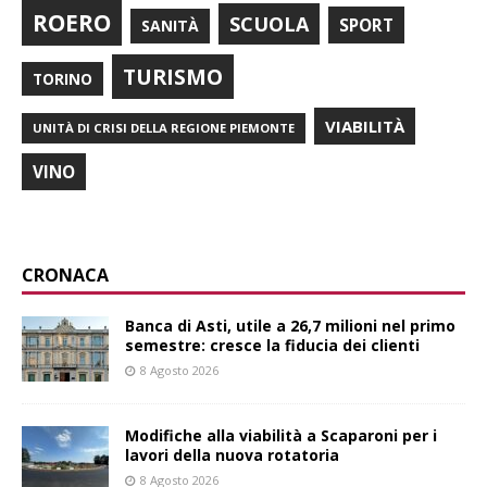
ROERO
SCUOLA
SPORT
SANITÀ
TURISMO
TORINO
VIABILITÀ
UNITÀ DI CRISI DELLA REGIONE PIEMONTE
VINO
CRONACA
Banca di Asti, utile a 26,7 milioni nel primo
semestre: cresce la fiducia dei clienti
8 Agosto 2026
Modifiche alla viabilità a Scaparoni per i
lavori della nuova rotatoria
8 Agosto 2026