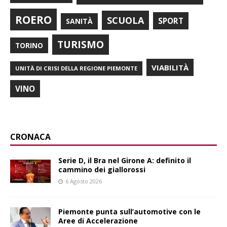
ROERO
SCUOLA
SPORT
SANITÀ
TURISMO
TORINO
VIABILITÀ
UNITÀ DI CRISI DELLA REGIONE PIEMONTE
VINO
CRONACA
Serie D, il Bra nel Girone A: definito il
cammino dei giallorossi
6 Agosto 2026
Piemonte punta sull’automotive con le
Aree di Accelerazione