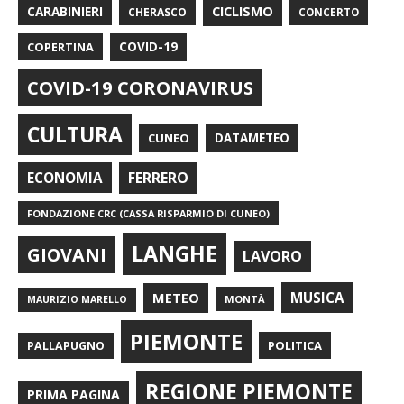
CARABINIERI
CICLISMO
CHERASCO
CONCERTO
COPERTINA
COVID-19
COVID-19 CORONAVIRUS
CULTURA
CUNEO
DATAMETEO
FERRERO
ECONOMIA
FONDAZIONE CRC (CASSA RISPARMIO DI CUNEO)
LANGHE
GIOVANI
LAVORO
METEO
MUSICA
MONTÀ
MAURIZIO MARELLO
PIEMONTE
POLITICA
PALLAPUGNO
REGIONE PIEMONTE
PRIMA PAGINA