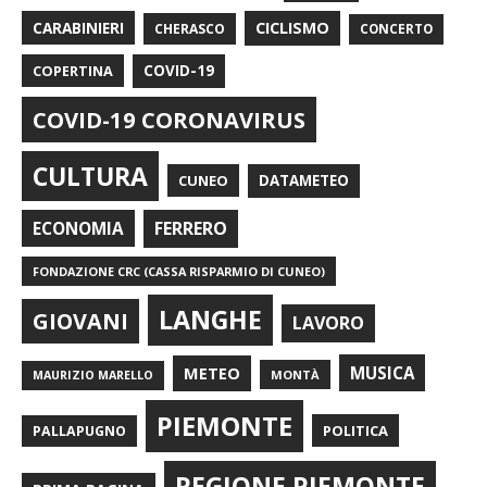
CARABINIERI
CICLISMO
CHERASCO
CONCERTO
COPERTINA
COVID-19
COVID-19 CORONAVIRUS
CULTURA
CUNEO
DATAMETEO
FERRERO
ECONOMIA
FONDAZIONE CRC (CASSA RISPARMIO DI CUNEO)
LANGHE
GIOVANI
LAVORO
METEO
MUSICA
MONTÀ
MAURIZIO MARELLO
PIEMONTE
POLITICA
PALLAPUGNO
REGIONE PIEMONTE