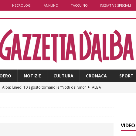
NECROLOGI
ANNUNCI
TACCUINO
INIZIATIVE SPECIALI
OERO
NOTIZIE
CULTURA
CRONACA
SPORT
]
Alba: lunedì 10 agosto tornano le “Notti del vino”
ALBA
]
Dal 13 al 16 agosto a Priocca c’è la Sagra della costata di
PIANO
]
Piemonte e carabinieri forestali, rinnovata l’intesa anti incendi
VIDEO
E