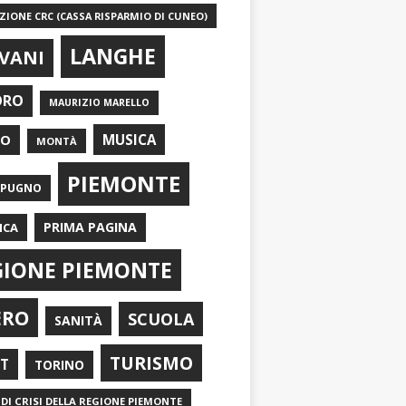
IONE CRC (CASSA RISPARMIO DI CUNEO)
LANGHE
VANI
ORO
MAURIZIO MARELLO
EO
MUSICA
MONTÀ
PIEMONTE
APUGNO
PRIMA PAGINA
ICA
GIONE PIEMONTE
ERO
SCUOLA
SANITÀ
TURISMO
RT
TORINO
DI CRISI DELLA REGIONE PIEMONTE