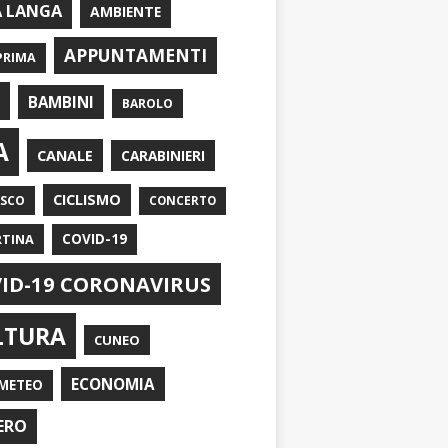
A LANGA
AMBIENTE
APPUNTAMENTI
PRIMA
I
BAMBINI
BAROLO
A
CANALE
CARABINIERI
CICLISMO
ASCO
CONCERTO
RTINA
COVID-19
ID-19 CORONAVIRUS
LTURA
CUNEO
ECONOMIA
METEO
ERO