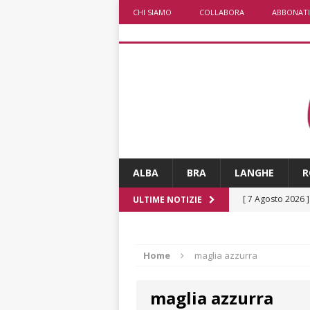
CHI SIAMO
COLLABORA
ABBONATI
ALBA
BRA
LANGHE
R
[ 7 Agosto 2026 
ULTIME NOTIZIE
[ 7 Agosto 2026 
vitello
PRIMO 
Home
maglia azzurra
[ 7 Agosto 2026 
maglia azzurra
ALTRE NOTIZI