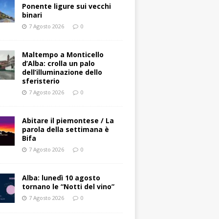
Ponente ligure sui vecchi
binari
7 Agosto 2026
0
Maltempo a Monticello
d’Alba: crolla un palo
dell’illuminazione dello
sferisterio
7 Agosto 2026
0
Abitare il piemontese / La
parola della settimana è
Bifa
7 Agosto 2026
0
Alba: lunedì 10 agosto
tornano le “Notti del vino”
7 Agosto 2026
0