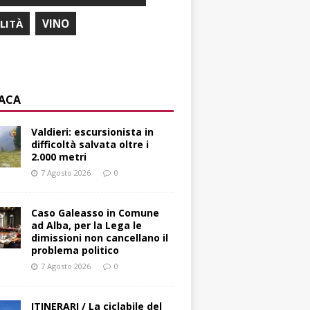
ILITÀ
VINO
ACA
Valdieri: escursionista in
difficoltà salvata oltre i
2.000 metri
7 Agosto 2026
0
Caso Galeasso in Comune
ad Alba, per la Lega le
dimissioni non cancellano il
problema politico
7 Agosto 2026
0
ITINERARI / La ciclabile del