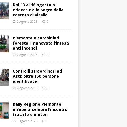
Dal 13 al 16 agosto a
Priocca c’è la Sagra della
costata di vitello
7 Agosto 2026
0
Piemonte e carabinieri
forestali, rinnovata l’intesa
anti incendi
7 Agosto 2026
0
Controlli straordinari ad
Asti: oltre 150 persone
identificate
7 Agosto 2026
0
Rally Regione Piemonte:
un’opera celebra l’incontro
tra arte e motori
7 Agosto 2026
0