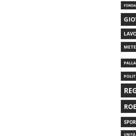
FONDAZ
GIO
LAV
MET
PALL
POLIT
RE
RO
SPO
UNITÀ 