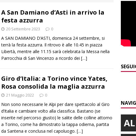
]
Valdieri: escursionista in difficoltà salvata oltre i 2.000 metri
A San Damiano d’Asti in arrivo la
festa azzurra
]
Caso Galeasso in Comune ad Alba, per la Lega le dimissioni
20 Settembre 2023
0
l problema politico
ALBA
A SAN DAMIANO D’ASTI, domenica 24 settembre, si
]
ITINERARI / La ciclabile del Ponente ligure sui vecchi binari
terrà la festa azzurra. Il ritrovo è alle 10.45 in piazza
Libertà, mentre alle 11.15 sarà celebrata la Messa nella
Parrocchia di San Vincenzo a ricordo dei
[…]
]
Maltempo a Monticello d’Alba: crolla un palo dell’illuminazione
SEGUI
PRIMO PIANO
Giro d’Italia: a Torino vince Yates,
Rosa consolida la maglia azzurra
]
Abitare il piemontese / La parola della settimana è Bifa
21 Maggio 2022
0
NAVIG
Non sono necessarie le Alpi per dare spettacolo al Giro
d’Italia e cambiare volto alla classifica. Bastano (se
inserite nel percorso giusto) le salite delle colline attorno
AL
a Torino, come ha dimostrato la tappa odierna, partita
da Santena e conclusa nel capoluogo.
[…]