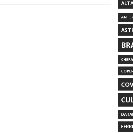
ALT
ANTE
AST
BR
CHER
COPE
COV
CU
DATA
FERR