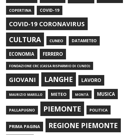
COPERTINA
COVID-19
COVID-19 CORONAVIRUS
CULTURA
CUNEO
DATAMETEO
FERRERO
ECONOMIA
FONDAZIONE CRC (CASSA RISPARMIO DI CUNEO)
LANGHE
GIOVANI
LAVORO
METEO
MUSICA
MONTÀ
MAURIZIO MARELLO
PIEMONTE
POLITICA
PALLAPUGNO
REGIONE PIEMONTE
PRIMA PAGINA