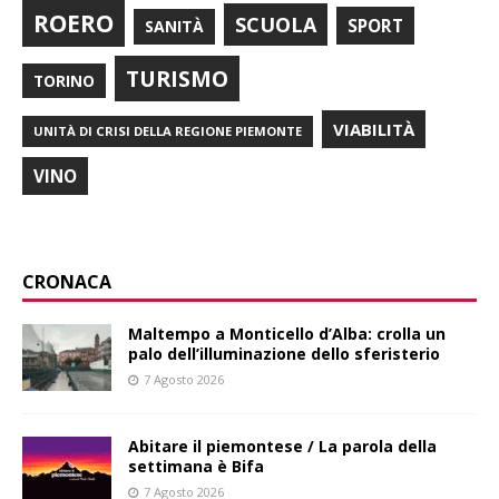
ROERO
SCUOLA
SPORT
SANITÀ
TURISMO
TORINO
VIABILITÀ
UNITÀ DI CRISI DELLA REGIONE PIEMONTE
VINO
CRONACA
Maltempo a Monticello d’Alba: crolla un
palo dell’illuminazione dello sferisterio
7 Agosto 2026
Abitare il piemontese / La parola della
settimana è Bifa
7 Agosto 2026