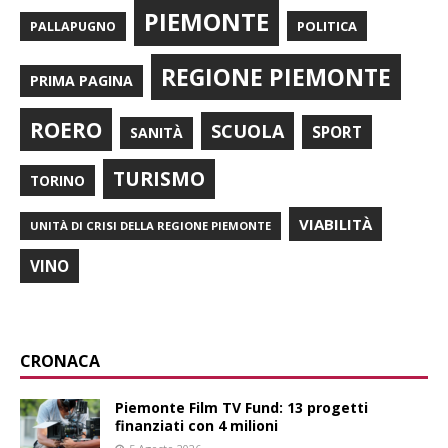
PIEMONTE
POLITICA
PALLAPUGNO
REGIONE PIEMONTE
PRIMA PAGINA
ROERO
SCUOLA
SPORT
SANITÀ
TURISMO
TORINO
VIABILITÀ
UNITÀ DI CRISI DELLA REGIONE PIEMONTE
VINO
CRONACA
Piemonte Film TV Fund: 13 progetti
finanziati con 4 milioni