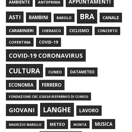
APPUNTAMENTI
AMBIENTE
ANTEPRIMA
BRA
ASTI
BAMBINI
CANALE
BAROLO
CARABINIERI
CICLISMO
CHERASCO
CONCERTO
COPERTINA
COVID-19
COVID-19 CORONAVIRUS
CULTURA
CUNEO
DATAMETEO
FERRERO
ECONOMIA
FONDAZIONE CRC (CASSA RISPARMIO DI CUNEO)
LANGHE
GIOVANI
LAVORO
METEO
MUSICA
MONTÀ
MAURIZIO MARELLO