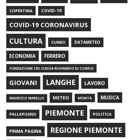
COPERTINA
COVID-19
COVID-19 CORONAVIRUS
CULTURA
CUNEO
DATAMETEO
FERRERO
ECONOMIA
FONDAZIONE CRC (CASSA RISPARMIO DI CUNEO)
LANGHE
GIOVANI
LAVORO
METEO
MUSICA
MONTÀ
MAURIZIO MARELLO
PIEMONTE
POLITICA
PALLAPUGNO
REGIONE PIEMONTE
PRIMA PAGINA