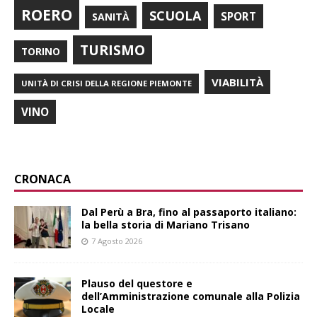
ROERO
SCUOLA
SPORT
SANITÀ
TURISMO
TORINO
VIABILITÀ
UNITÀ DI CRISI DELLA REGIONE PIEMONTE
VINO
CRONACA
​Dal Perù a Bra, fino al passaporto italiano:
la bella storia di Mariano Trisano
7 Agosto 2026
Plauso del questore e
dell’Amministrazione comunale alla Polizia
Locale