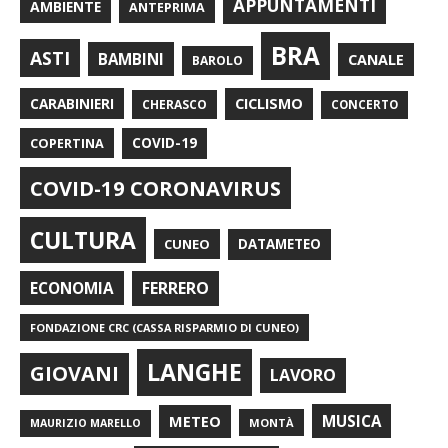
APPUNTAMENTI
AMBIENTE
ANTEPRIMA
BRA
ASTI
BAMBINI
CANALE
BAROLO
CARABINIERI
CICLISMO
CHERASCO
CONCERTO
COPERTINA
COVID-19
COVID-19 CORONAVIRUS
CULTURA
CUNEO
DATAMETEO
FERRERO
ECONOMIA
FONDAZIONE CRC (CASSA RISPARMIO DI CUNEO)
LANGHE
GIOVANI
LAVORO
METEO
MUSICA
MONTÀ
MAURIZIO MARELLO