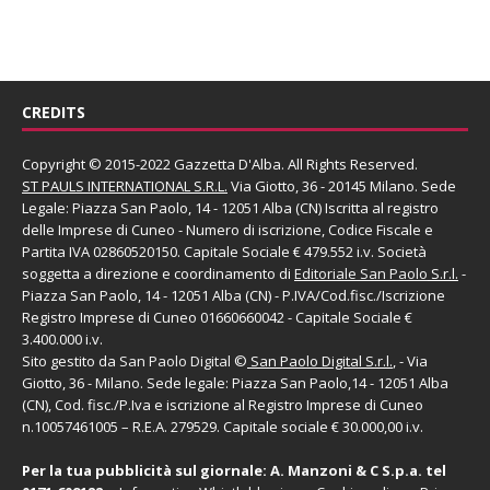
CREDITS
Copyright © 2015-2022 Gazzetta D'Alba. All Rights Reserved.
ST PAULS INTERNATIONAL S.R.L.
Via Giotto, 36 - 20145 Milano. Sede
Legale: Piazza San Paolo, 14 - 12051 Alba (CN) Iscritta al registro
delle Imprese di Cuneo - Numero di iscrizione, Codice Fiscale e
Partita IVA 02860520150. Capitale Sociale € 479.552 i.v. Società
soggetta a direzione e coordinamento di
Editoriale San Paolo
S.r.l.
-
Piazza San Paolo, 14 - 12051 Alba (CN) - P.IVA/Cod.fisc./Iscrizione
Registro Imprese di Cuneo 01660660042 - Capitale Sociale €
3.400.000 i.v.
Sito gestito da
San Paolo Digital
©
San Paolo Digital S.r.l.
, - Via
Giotto, 36 - Milano. Sede legale: Piazza San Paolo,14 - 12051 Alba
(CN), Cod. fisc./P.Iva e iscrizione al Registro Imprese di Cuneo
n.10057461005 – R.E.A. 279529. Capitale sociale € 30.000,00 i.v.
Per la tua pubblicità sul giornale:
A. Manzoni & C S.p.a.
tel