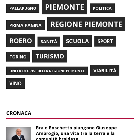
PIEMONTE
POLITICA
PALLAPUGNO
REGIONE PIEMONTE
PRIMA PAGINA
ROERO
SCUOLA
SPORT
SANITÀ
TURISMO
TORINO
VIABILITÀ
UNITÀ DI CRISI DELLA REGIONE PIEMONTE
VINO
CRONACA
Bra e Boschetto piangono Giuseppe
Ambrogio, una vita tra la terra e la
comunità braidese