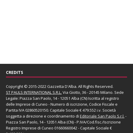
CREDITS
Copyright © 2015-2022 Gazzetta D'Alba. All Rights Reserved.
ST PAULS INTERNATIONAL S.R.L.
Via Giotto, 36 - 20145 Milano. Sede
Legale: Piazza San Paolo, 14 - 12051 Alba (CN) Iscritta al registro
delle Imprese di Cuneo - Numero di iscrizione, Codice Fiscale e
Partita IVA 02860520150. Capitale Sociale € 479.552 i.v. Società
soggetta a direzione e coordinamento di
Editoriale San Paolo
S.r.l.
-
Piazza San Paolo, 14 - 12051 Alba (CN) - P.IVA/Cod.fisc./Iscrizione
Registro Imprese di Cuneo 01660660042 - Capitale Sociale €