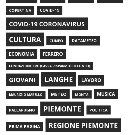
COPERTINA
COVID-19
COVID-19 CORONAVIRUS
CULTURA
CUNEO
DATAMETEO
FERRERO
ECONOMIA
FONDAZIONE CRC (CASSA RISPARMIO DI CUNEO)
LANGHE
GIOVANI
LAVORO
METEO
MUSICA
MONTÀ
MAURIZIO MARELLO
PIEMONTE
POLITICA
PALLAPUGNO
REGIONE PIEMONTE
PRIMA PAGINA