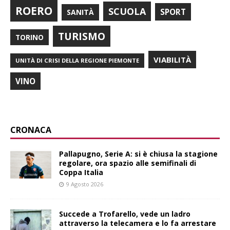
ROERO
SCUOLA
SPORT
SANITÀ
TURISMO
TORINO
VIABILITÀ
UNITÀ DI CRISI DELLA REGIONE PIEMONTE
VINO
CRONACA
Pallapugno, Serie A: si è chiusa la stagione
regolare, ora spazio alle semifinali di
Coppa Italia
9 Agosto 2026
Succede a Trofarello, vede un ladro
attraverso la telecamera e lo fa arrestare