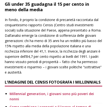
Gli under 35 guadagna il 15 per cento in
meno della media
In fondo, è proprio la condizione di precarietà raccontata dal
cinquantesimo rapporto Censis (Centro studi investimenti
sociali) sulla situazione del Paese, appena presentato a Roma.
Dall’analisi emerge la condizione di sofferenza delle giovani
generazioni: chi ha meno di 35 anni ha un reddito più basso del
15% rispetto alla media della popolazione italiana e una
ricchezza inferiore del 41,1. Invece, la ricchezza degli anziani è
superiore dell’84,7 per cento rispetto ai livelli del 1991. I padri
hanno vissuto periodi di prosperità – fatto che ha permesso
investimenti e risparmio – i giovani scelte politiche “sottrattive”
e austerità.
L’INDAGINE DEL CENSIS FOTOGRAFA I MILLENNIALS
Millennial generation, i giovani sono più poveri dei
nonni
Come cambiano i rapporti e il lavoro al tempo di