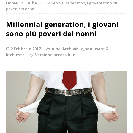
Home
Alba
Millennial generation, i giovani sono più
poveri dei nonni
Millennial generation, i giovani
sono più poveri dei nonni
2 Febbraio 2017
Alba
,
Archivio
,
z_non usare G
Inchiesta
Versione accessibile