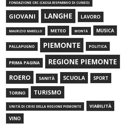
FONDAZIONE CRC (CASSA RISPARMIO DI CUNEO)
LANGHE
GIOVANI
LAVORO
METEO
MUSICA
MONTÀ
MAURIZIO MARELLO
PIEMONTE
POLITICA
PALLAPUGNO
REGIONE PIEMONTE
PRIMA PAGINA
ROERO
SCUOLA
SPORT
SANITÀ
TURISMO
TORINO
VIABILITÀ
UNITÀ DI CRISI DELLA REGIONE PIEMONTE
VINO