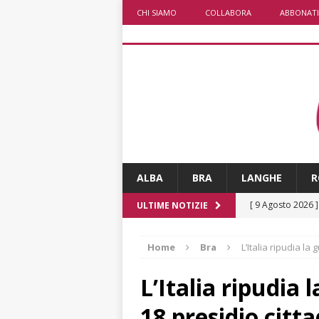
CHI SIAMO
COLLABORA
ABBONATI
ALBA
BRA
LANGHE
R
[ 9 Agosto 2026 
ULTIME NOTIZIE
[ 8 Agosto 2026 
Home
Bra
L’Italia ripudia la
rotonda al Gallo
[ 8 Agosto 2026 
L’Italia ripudia 
fiducia dei client
18 presidio citt