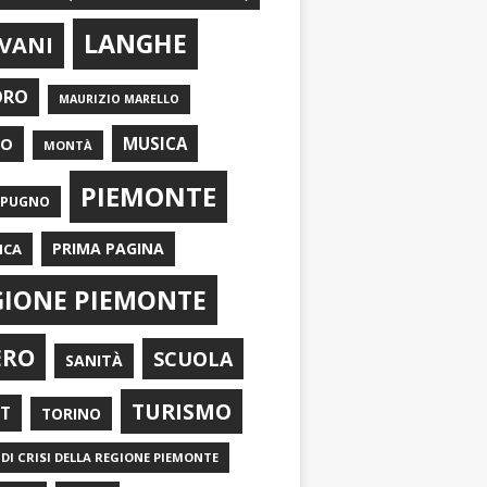
LANGHE
VANI
ORO
MAURIZIO MARELLO
EO
MUSICA
MONTÀ
PIEMONTE
APUGNO
PRIMA PAGINA
ICA
GIONE PIEMONTE
ERO
SCUOLA
SANITÀ
TURISMO
RT
TORINO
DI CRISI DELLA REGIONE PIEMONTE