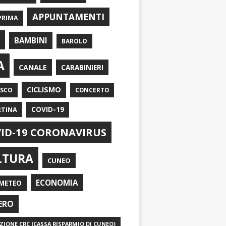
APPUNTAMENTI
PRIMA
I
BAMBINI
BAROLO
A
CANALE
CARABINIERI
CICLISMO
ASCO
CONCERTO
RTINA
COVID-19
ID-19 CORONAVIRUS
LTURA
CUNEO
ECONOMIA
METEO
ERO
IONE CRC (CASSA RISPARMIO DI CUNEO)