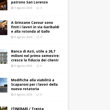
patrono San Lorenzo
9 Agosto 2026
0
A Grinzane Cavour sono
finiti i lavori in via Garibaldi
e alla rotonda al Gallo
8 Agosto 2026
0
Banca di Asti, utile a 26,7
milioni nel primo semestre:
cresce la fiducia dei clienti
8 Agosto 2026
0
Modifiche alla viabilità a
Scaparoni per i lavori della
nuova rotatoria
8 Agosto 2026
0
ITINERARI / Trenta