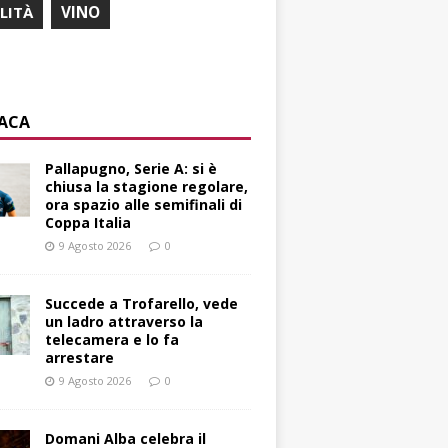
ILITÀ
VINO
ACA
Pallapugno, Serie A: si è
chiusa la stagione regolare,
ora spazio alle semifinali di
Coppa Italia
9 Agosto 2026
0
Succede a Trofarello, vede
un ladro attraverso la
telecamera e lo fa
arrestare
9 Agosto 2026
0
Domani Alba celebra il