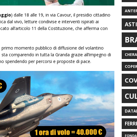
ANTE
aggio
) dalle 18 alle 19, in via Cavour, il presidio cittadino
ca dal vivo, letture condivise e interventi ispirati ai
AST
icato all’articolo 11 della Costituzione, che afferma con
BR
 primo momento pubblico di diffusione del volantino
o sta comparendo in tutta la Granda grazie all’impegno di
CHER
tanno spendendo per percorsi e proposte di pace.
COPE
COV
CU
DATA
FERR
FONDAZ