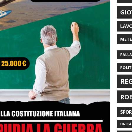
GIO
LAV
MET
PALL
POLIT
RE
RO
SPO
UNITÀ 