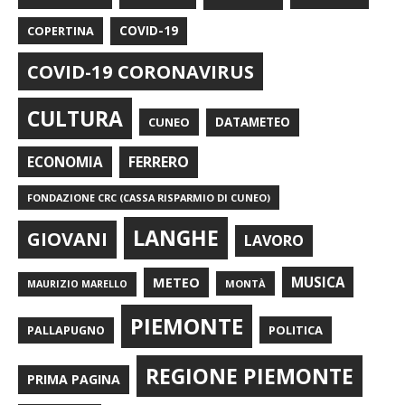
COPERTINA
COVID-19
COVID-19 CORONAVIRUS
CULTURA
CUNEO
DATAMETEO
FERRERO
ECONOMIA
FONDAZIONE CRC (CASSA RISPARMIO DI CUNEO)
LANGHE
GIOVANI
LAVORO
METEO
MUSICA
MONTÀ
MAURIZIO MARELLO
PIEMONTE
POLITICA
PALLAPUGNO
REGIONE PIEMONTE
PRIMA PAGINA