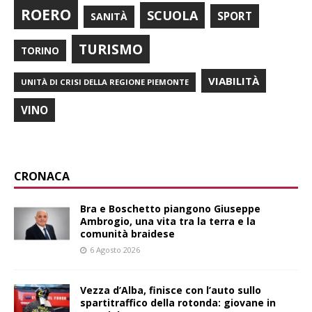
ROERO
SCUOLA
SPORT
SANITÀ
TURISMO
TORINO
VIABILITÀ
UNITÀ DI CRISI DELLA REGIONE PIEMONTE
VINO
CRONACA
Bra e Boschetto piangono Giuseppe
Ambrogio, una vita tra la terra e la
comunità braidese
6 Agosto 2026
Vezza d’Alba, finisce con l’auto sullo
spartitraffico della rotonda: giovane in