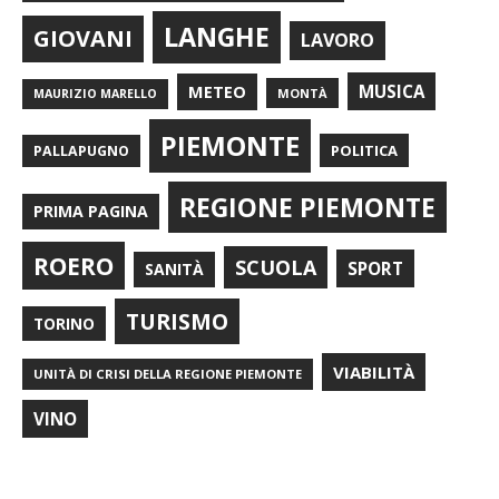
LANGHE
GIOVANI
LAVORO
METEO
MUSICA
MONTÀ
MAURIZIO MARELLO
PIEMONTE
POLITICA
PALLAPUGNO
REGIONE PIEMONTE
PRIMA PAGINA
ROERO
SCUOLA
SPORT
SANITÀ
TURISMO
TORINO
VIABILITÀ
UNITÀ DI CRISI DELLA REGIONE PIEMONTE
VINO