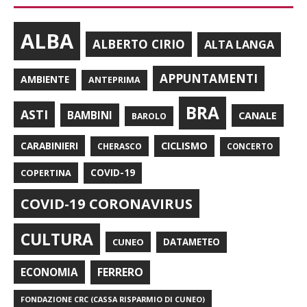
ALBA
ALBERTO CIRIO
ALTA LANGA
APPUNTAMENTI
AMBIENTE
ANTEPRIMA
BRA
ASTI
BAMBINI
CANALE
BAROLO
CARABINIERI
CICLISMO
CHERASCO
CONCERTO
COPERTINA
COVID-19
COVID-19 CORONAVIRUS
CULTURA
CUNEO
DATAMETEO
FERRERO
ECONOMIA
FONDAZIONE CRC (CASSA RISPARMIO DI CUNEO)