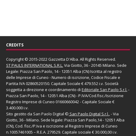
CREDITS
Copyright © 2015-2022 Gazzetta D'Alba. All Rights Reserved.
ST PAULS INTERNATIONAL S.R.L.
Via Giotto, 36 - 20145 Milano. Sede
Legale: Piazza San Paolo, 14 - 12051 Alba (CN) Iscritta al registro
delle Imprese di Cuneo - Numero di iscrizione, Codice Fiscale e
Partita IVA 02860520150. Capitale Sociale € 479.552 i.v. Società
soggetta a direzione e coordinamento di
Editoriale San Paolo
S.r.l.
-
Piazza San Paolo, 14 - 12051 Alba (CN) - P.IVA/Cod.fisc./Iscrizione
Registro Imprese di Cuneo 01660660042 - Capitale Sociale €
3.400.000 i.v.
Sito gestito da
San Paolo Digital
©
San Paolo Digital S.r.l.
, - Via
Giotto, 36 - Milano. Sede legale: Piazza San Paolo,14 - 12051 Alba
(CN), Cod. fisc./P.Iva e iscrizione al Registro Imprese di Cuneo
n.10057461005 – R.E.A. 279529. Capitale sociale € 30.000,00 i.v.