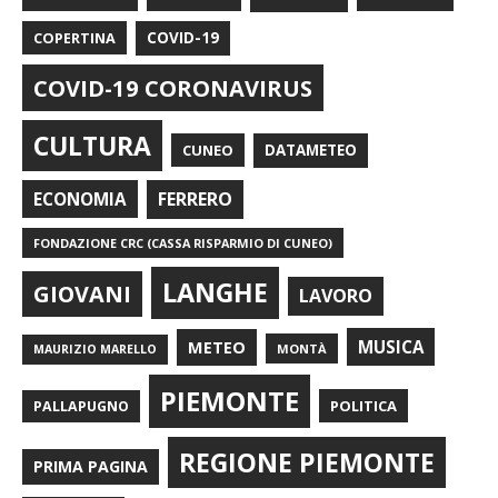
COPERTINA
COVID-19
COVID-19 CORONAVIRUS
CULTURA
CUNEO
DATAMETEO
FERRERO
ECONOMIA
FONDAZIONE CRC (CASSA RISPARMIO DI CUNEO)
LANGHE
GIOVANI
LAVORO
METEO
MUSICA
MONTÀ
MAURIZIO MARELLO
PIEMONTE
POLITICA
PALLAPUGNO
REGIONE PIEMONTE
PRIMA PAGINA