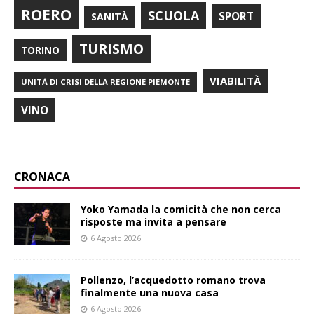
ROERO
SCUOLA
SPORT
SANITÀ
TURISMO
TORINO
VIABILITÀ
UNITÀ DI CRISI DELLA REGIONE PIEMONTE
VINO
CRONACA
Yoko Yamada la comicità che non cerca
risposte ma invita a pensare
6 Agosto 2026
Pollenzo, l’acquedotto romano trova
finalmente una nuova casa
6 Agosto 2026