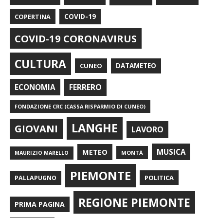
COPERTINA
COVID-19
COVID-19 CORONAVIRUS
CULTURA
CUNEO
DATAMETEO
FERRERO
ECONOMIA
FONDAZIONE CRC (CASSA RISPARMIO DI CUNEO)
LANGHE
GIOVANI
LAVORO
METEO
MUSICA
MONTÀ
MAURIZIO MARELLO
PIEMONTE
POLITICA
PALLAPUGNO
REGIONE PIEMONTE
PRIMA PAGINA