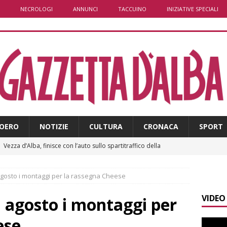
NECROLOGI
ANNUNCI
TACCUINO
INIZIATIVE SPECIALI
OERO
NOTIZIE
CULTURA
CRONACA
SPORT
]
Vezza d’Alba, finisce con l’auto sullo spartitraffico della
e in ospedale
CRONACA
 agosto i montaggi per la rassegna Cheese
]
La bella stagione riporta l’allarme sulle strade: cresce il
VIDEO
 NOTIZIE
21 agosto i montaggi per
]
Piemonte punta sull’automotive con le Aree di Accelerazione
ese