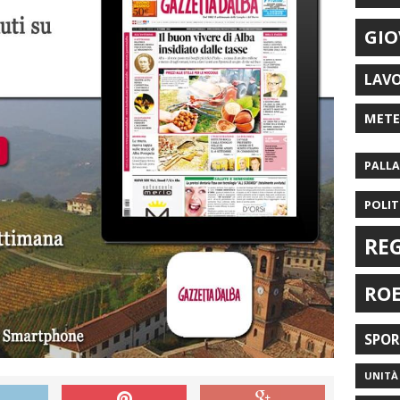
GIO
LAV
MET
PALL
POLIT
RE
RO
SPO
UNITÀ 