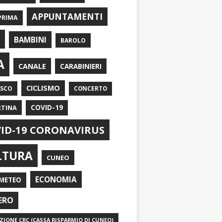
APPUNTAMENTI
PRIMA
I
BAMBINI
BAROLO
A
CANALE
CARABINIERI
CICLISMO
ASCO
CONCERTO
RTINA
COVID-19
ID-19 CORONAVIRUS
LTURA
CUNEO
ECONOMIA
METEO
ERO
IONE CRC (CASSA RISPARMIO DI CUNEO)