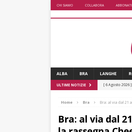
CHI SIAMO
COLLABORA
ABBONATI
ALBA
BRA
LANGHE
R
[ 6 Agosto 2026 
ULTIME NOTIZIE
rotonda: giovan
Home
Bra
Bra: al via dal 21
[ 6 Agosto 2026 
numero
ALTRE
Bra: al via dal 
[ 6 Agosto 2026 
la rassegna Che