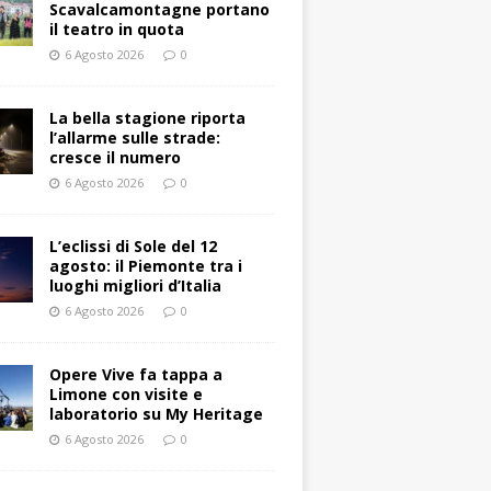
Scavalcamontagne portano
il teatro in quota
6 Agosto 2026
0
La bella stagione riporta
l’allarme sulle strade:
cresce il numero
6 Agosto 2026
0
L’eclissi di Sole del 12
agosto: il Piemonte tra i
luoghi migliori d’Italia
6 Agosto 2026
0
Opere Vive fa tappa a
Limone con visite e
laboratorio su My Heritage
6 Agosto 2026
0