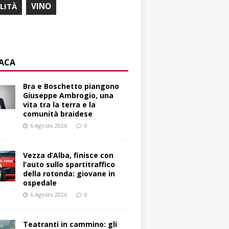
ILITÀ
VINO
ACA
Bra e Boschetto piangono
Giuseppe Ambrogio, una
vita tra la terra e la
comunità braidese
6 Agosto 2026
0
Vezza d’Alba, finisce con
l’auto sullo spartitraffico
della rotonda: giovane in
ospedale
6 Agosto 2026
0
Teatranti in cammino: gli