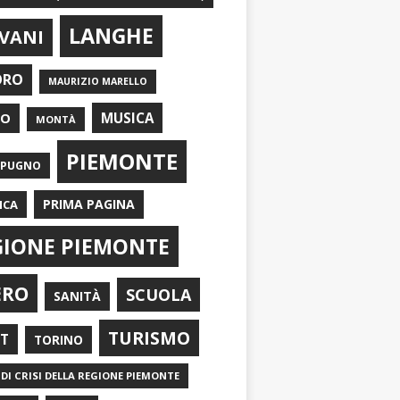
LANGHE
VANI
ORO
MAURIZIO MARELLO
EO
MUSICA
MONTÀ
PIEMONTE
APUGNO
PRIMA PAGINA
ICA
GIONE PIEMONTE
ERO
SCUOLA
SANITÀ
TURISMO
RT
TORINO
DI CRISI DELLA REGIONE PIEMONTE