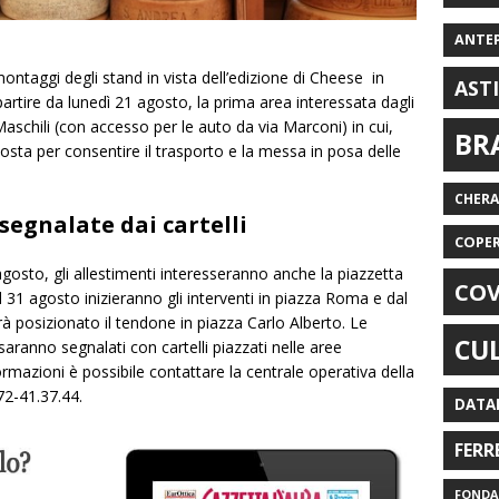
ANTE
montaggi degli stand in vista dell’edizione di Cheese in
AST
rtire da lunedì 21 agosto, la prima area interessata dagli
 Maschili (con accesso per le auto da via Marconi) in cui,
BR
osta per consentire il trasporto e la messa in posa delle
CHER
 segnalate dai cartelli
COPE
gosto, gli allestimenti interesseranno anche la piazzetta
COV
 Il 31 agosto inizieranno gli interventi in piazza Roma e dal
à posizionato il tendone in piazza Carlo Alberto. Le
CU
 saranno segnalati con cartelli piazzati nelle aree
ormazioni è possibile contattare la centrale operativa della
72-41.37.44.
DATA
FERR
FONDAZ