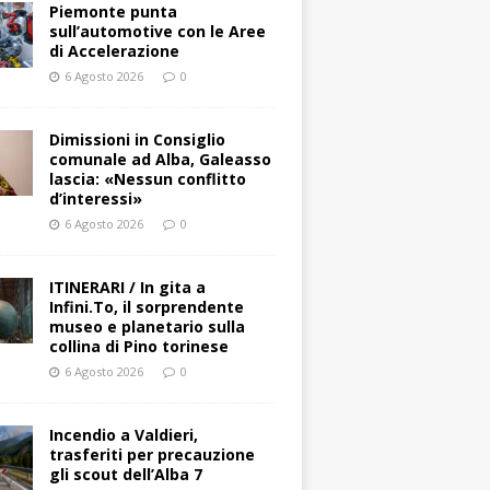
Piemonte punta
sull’automotive con le Aree
di Accelerazione
6 Agosto 2026
0
Dimissioni in Consiglio
comunale ad Alba, Galeasso
lascia: «Nessun conflitto
d’interessi»
6 Agosto 2026
0
ITINERARI / In gita a
Infini.To, il sorprendente
museo e planetario sulla
collina di Pino torinese
6 Agosto 2026
0
Incendio a Valdieri,
trasferiti per precauzione
gli scout dell’Alba 7