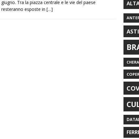
giugno. Tra la piazza centrale e le vie del paese
ALT
resteranno esposte in
[…]
ANTE
AST
BR
CHER
COPE
COV
CU
DATA
FERR