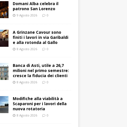
Domani Alba celebra il
patrono San Lorenzo
9 Agosto 2026
0
A Grinzane Cavour sono
finiti i lavori in via Garibaldi
e alla rotonda al Gallo
8 Agosto 2026
0
Banca di Asti, utile a 26,7
milioni nel primo semestre:
cresce la fiducia dei clienti
8 Agosto 2026
0
Modifiche alla viabilità a
Scaparoni per i lavori della
nuova rotatoria
8 Agosto 2026
0