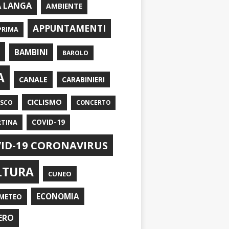
A LANGA
AMBIENTE
APPUNTAMENTI
PRIMA
I
BAMBINI
BAROLO
A
CANALE
CARABINIERI
CICLISMO
ASCO
CONCERTO
RTINA
COVID-19
ID-19 CORONAVIRUS
LTURA
CUNEO
ECONOMIA
METEO
ERO