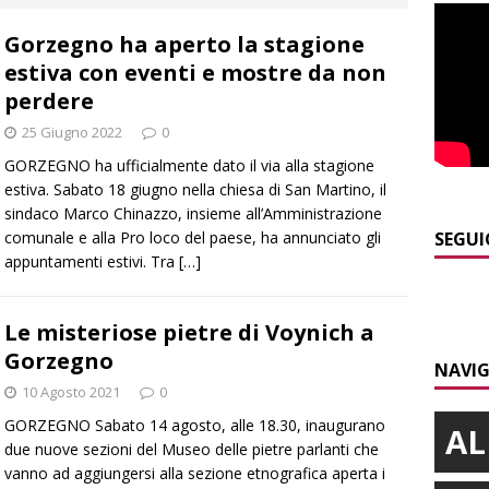
]
Modifiche alla viabilità a Scaparoni per i lavori della nuova
Gorzegno ha aperto la stagione
A
estiva con eventi e mostre da non
]
ITINERARI / Trenta chilometri su due ruote lungo il Belbo
perdere
25 Giugno 2022
0
]
Cuneo, stretta della Polizia: controlli, denunce e lotta al
GORZEGNO ha ufficialmente dato il via alla stagione
estiva. Sabato 18 giugno nella chiesa di San Martino, il
NACA
sindaco Marco Chinazzo, insieme all’Amministrazione
]
La festa di San Rocco dimostra che Santo Stefano Belbo è un
comunale e alla Pro loco del paese, ha annunciato gli
SEGUI
appuntamenti estivi. Tra
[…]
ANGHE
]
Succede a Trofarello, vede un ladro attraverso la telecamera e
Le misteriose pietre di Voynich a
CRONACA
Gorzegno
NAVIG
10 Agosto 2021
0
GORZEGNO Sabato 14 agosto, alle 18.30, inaugurano
AL
due nuove sezioni del Museo delle pietre parlanti che
vanno ad aggiungersi alla sezione etnografica aperta i