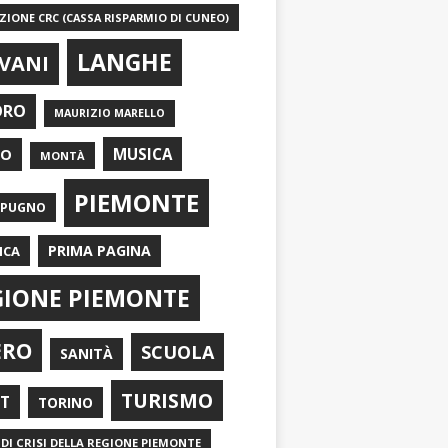
IONE CRC (CASSA RISPARMIO DI CUNEO)
LANGHE
VANI
ORO
MAURIZIO MARELLO
EO
MUSICA
MONTÀ
PIEMONTE
APUGNO
PRIMA PAGINA
ICA
GIONE PIEMONTE
ERO
SCUOLA
SANITÀ
TURISMO
RT
TORINO
DI CRISI DELLA REGIONE PIEMONTE