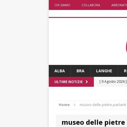
CHI SIAMO
COLLABORA
ABBONATI
ALBA
BRA
LANGHE
R
[ 9 Agosto 2026 
ULTIME NOTIZIE
[ 8 Agosto 2026 
rotonda al Gallo
Home
museo delle pietre parlanti
[ 8 Agosto 2026 
museo delle pietre 
fiducia dei client