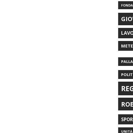
FONDAZ
GIO
LAV
MET
PALL
POLIT
RE
RO
SPO
UNITÀ 