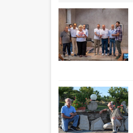
[ 8 Agosto 2026 
rotatoria
ALB
[ 8 Agosto 2026 
LANGHE
[ 8 Agosto 2026 
degrado
CRO
[ 8 Agosto 2026 
paese attivo
L
[ 9 Agosto 2026 
lo fa arrestare