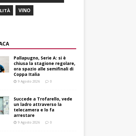
ILITÀ
VINO
ACA
Pallapugno, Serie A: si è
chiusa la stagione regolare,
ora spazio alle semifinali di
Coppa Italia
9 Agosto 2026
0
Succede a Trofarello, vede
un ladro attraverso la
telecamera e lo fa
arrestare
9 Agosto 2026
0