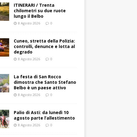
ITINERARI / Trenta
chilometri su due ruote
lungo il Belbo
8 Agosto 2026
0
Cuneo, stretta della Polizia:
controlli, denunce e lotta al
degrado
8 Agosto 2026
0
La festa di San Rocco
dimostra che Santo Stefano
Belbo è un paese attivo
8 Agosto 2026
0
Palio di Asti: da lunedì 10
agosto parte l’allestimento
8 Agosto 2026
0