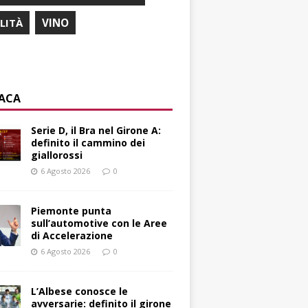
ILITÀ
VINO
ACA
Serie D, il Bra nel Girone A:
definito il cammino dei
giallorossi
6 Agosto 2026
0
Piemonte punta
sull’automotive con le Aree
di Accelerazione
6 Agosto 2026
0
L’Albese conosce le
avversarie: definito il girone