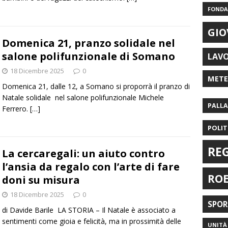
FONDAZ
GIO
Domenica 21, pranzo solidale nel
salone polifunzionale di Somano
LAV
18 Dicembre 2025
0
MET
Domenica 21, dalle 12, a Somano si proporrà il pranzo di
Natale solidale nel salone polifunzionale Michele
PALL
Ferrero.
[…]
POLIT
RE
La cercaregali: un aiuto contro
l’ansia da regalo con l’arte di fare
RO
doni su misura
18 Dicembre 2025
0
SPO
di Davide Barile LA STORIA – Il Natale è associato a
sentimenti come gioia e felicità, ma in prossimità delle
UNITÀ 