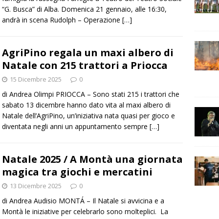
“G. Busca” di Alba. Domenica 21 gennaio, alle 16:30,
andrà in scena Rudolph – Operazione
[…]
AgriPino regala un maxi albero di
Natale con 215 trattori a Priocca
15 Dicembre 2025
0
di Andrea Olimpi PRIOCCA – Sono stati 215 i trattori che
sabato 13 dicembre hanno dato vita al maxi albero di
Natale dell’AgriPino, un’iniziativa nata quasi per gioco e
diventata negli anni un appuntamento sempre
[…]
Natale 2025 / A Montà una giornata
magica tra giochi e mercatini
13 Dicembre 2025
0
di Andrea Audisio MONTÁ – Il Natale si avvicina e a
Montà le iniziative per celebrarlo sono molteplici. La