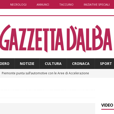
NECROLOGI
ANNUNCI
TACCUINO
INIZIATIVE SPECIALI
OERO
NOTIZIE
CULTURA
CRONACA
SPORT
]
Piemonte punta sull’automotive con le Aree di Accelerazione
E
]
Emergenza incendi Piemonte: Azione propone due soluzioni a
e Regione
ALBA
VIDEO
]
È morto Francesco Guccini, aveva 86 anni. Il ricordo
ALBA