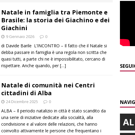
]
Clavesana, indagine su amministratori, professionisti e
Natale in famiglia tra Piemonte e
ti falso, peculato e detenzione illecita di armi
CRONACA
Brasile: la storia dei Giachino e dei
]
Macrino d’Alba, l’inedito Cristo benedicente dei Musei Vaticani
Giachini
9 Gennaio 2026
0
]
I turisti ad agosto riempiono Alba, ma per molti le vacanze
di Davide Barile L’INCONTRO – Il fatto che il Natale si
debba passare in famiglia è una regola non scritta che
ALBA
quasi tutti, a parte chi ne è impossibilitato, cercano di
]
La serata delle stelle con il Rotary club Alba
ALBA
rispettare. Anche quando, per
[…]
SEGUI
]
Serie D, il Bra nel Girone A: definito il cammino dei giallorossi
Natale di comunità nei Centri
cittadini di Alba
24 Dicembre 2025
0
NAVIG
ALBA – Il periodo natalizio in città è stato scandito da
una serie di iniziative dedicate alla socialità, alla
AL
condivisione e al valore delle relazioni, che hanno
coinvolto attivamente le persone che frequentano i