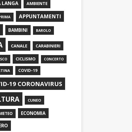
A LANGA
AMBIENTE
APPUNTAMENTI
PRIMA
I
BAMBINI
BAROLO
A
CANALE
CARABINIERI
CICLISMO
ASCO
CONCERTO
RTINA
COVID-19
ID-19 CORONAVIRUS
LTURA
CUNEO
ECONOMIA
METEO
ERO