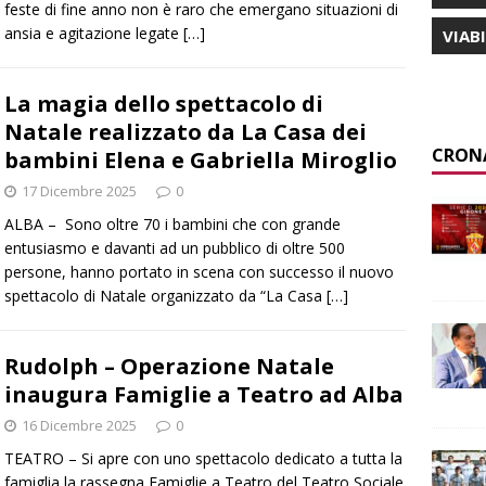
feste di fine anno non è raro che emergano situazioni di
ansia e agitazione legate
[…]
VIAB
La magia dello spettacolo di
Natale realizzato da La Casa dei
CRON
bambini Elena e Gabriella Miroglio
17 Dicembre 2025
0
ALBA – Sono oltre 70 i bambini che con grande
entusiasmo e davanti ad un pubblico di oltre 500
persone, hanno portato in scena con successo il nuovo
spettacolo di Natale organizzato da “La Casa
[…]
Rudolph – Operazione Natale
inaugura Famiglie a Teatro ad Alba
16 Dicembre 2025
0
TEATRO – Si apre con uno spettacolo dedicato a tutta la
famiglia la rassegna Famiglie a Teatro del Teatro Sociale