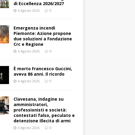
di Eccellenza 2026/2027
6 Agosto 2026
0
Emergenza incendi
Piemonte: Azione propone
due soluzioni a Fondazione
Crc e Regione
6 Agosto 2026
0
È morto Francesco Guccini,
aveva 86 anni. Il ricordo
6 Agosto 2026
0
Clavesana, indagine su
amministratori,
professionisti e società:
contestati falso, peculato e
detenzione illecita di armi
6 Agosto 2026
0