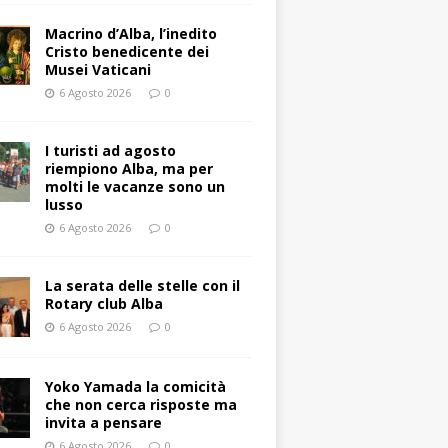
Macrino d’Alba, l’inedito
Cristo benedicente dei
Musei Vaticani
6 Agosto 2026
0
I turisti ad agosto
riempiono Alba, ma per
molti le vacanze sono un
lusso
6 Agosto 2026
0
La serata delle stelle con il
Rotary club Alba
6 Agosto 2026
0
Yoko Yamada la comicità
che non cerca risposte ma
invita a pensare
6 Agosto 2026
0