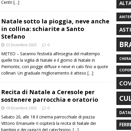
Centri
[…]
ALT
ANTE
Natale sotto la pioggia, neve anche
in collina: schiarite a Santo
AST
Stefano
BR
23 Dicembre 2025
0
METEO – Saranno festività all’insegna del maltempo
CHER
quelle tra la vigilia di Natale e il giorno di Natale in
Piemonte, con piogge diffuse e neve in calo fino a quote
COPE
collinari. Un graduale miglioramento è atteso
[…]
COV
Recita di Natale a Ceresole per
CU
sostenere parrocchia e oratorio
19 Dicembre 2025
0
DATA
Sabato 20, alle 18 il cinema parrocchiale di piazza
Vittorio Emanuele II ospiterà la recita di Natale dei
FERR
bambini e dei ragazzi del catechismo.
[…]