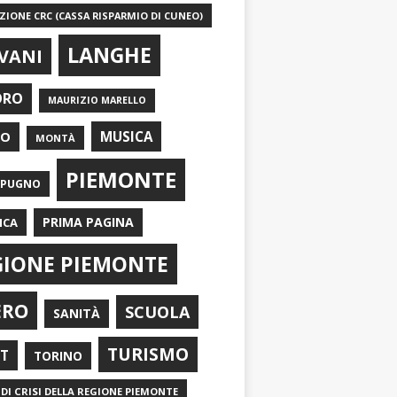
IONE CRC (CASSA RISPARMIO DI CUNEO)
LANGHE
VANI
ORO
MAURIZIO MARELLO
EO
MUSICA
MONTÀ
PIEMONTE
APUGNO
PRIMA PAGINA
ICA
GIONE PIEMONTE
ERO
SCUOLA
SANITÀ
TURISMO
RT
TORINO
DI CRISI DELLA REGIONE PIEMONTE