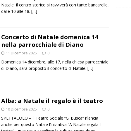
Natale. Il centro storico si ravviverà con tante bancarelle,
dalle 10 alle 18.
[…]
Concerto di Natale domenica 14
nella parrocchiale di Diano
11 Dicembre 2025
0
Domenica 14 dicembre, alle 17, nella chiesa parrocchiale
di Diano, sarà proposto il concerto di Natale.
[…]
Alba: a Natale il regalo è il teatro
10 Dicembre 2025
0
SPETTACOLO – Il Teatro Sociale “G. Busca” rilancia
anche per questo Natale l’iniziativa “A Natale regala il
teatro”, un invito a scegliere la cultura come dono,