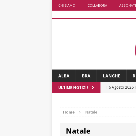
CHI SIAMO
COLLABORA
ABBONATI
ALBA
BRA
LANGHE
R
[ 6 Agosto 2026 
ULTIME NOTIZIE
ALTRE NOTIZI
[ 6 Agosto 2026 
Home
Natale
Fondazione Crc 
Natale
[ 6 Agosto 2026 