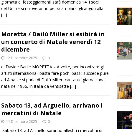
giornata di festeggiamenti sarà domenica 14. I soci
dell’Unitre si ritroveranno per scambiarsi gli auguri alla
[…]
Moretta / Dailù Miller si esibirà in
un concerto di Natale venerdì 12
dicembre
12 Dicembre 2025
0
di Davide Barile MORETTA – A volte, per incontrare gli
artisti internazionali basta fare pochi passi: succede pure
ad Alba se si parla di Dailù Miller, cantante giamaicana
nata nel 1966, in Italia da ventisette
[…]
Sabato 13, ad Arguello, arrivano i
mercatini di Natale
11 Dicembre 2025
0
Sabato 13 ad Arguello saranno allestiti i mercatini di