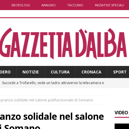
NECROLOGI
ANNUNCI
TACCUINO
INIZIATIVE SPECIALI
OERO
NOTIZIE
CULTURA
CRONACA
SPORT
]
Succede a Trofarello, vede un ladro attraverso la telecamera e
CRONACA
 pranzo solidale nel salone polifunzionale di Somano
]
Domani Alba celebra il patrono San Lorenzo
ALBA
VIDEO
]
A Grinzane Cavour sono finiti i lavori in via Garibaldi e alla
anzo solidale nel salone
ALBA
di Somano