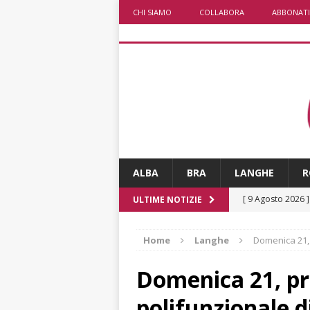
CHI SIAMO
COLLABORA
ABBONATI
ALBA
BRA
LANGHE
R
[ 9 Agosto 2026 
ULTIME NOTIZIE
lo fa arrestare
Home
Langhe
Domenica 21,
[ 9 Agosto 2026 
[ 8 Agosto 2026 
Domenica 21, pr
rotonda al Gallo
polifunzionale 