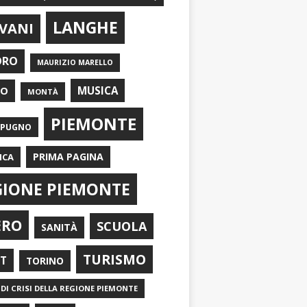
LANGHE
VANI
ORO
MAURIZIO MARELLO
EO
MUSICA
MONTÀ
PIEMONTE
APUGNO
PRIMA PAGINA
ICA
GIONE PIEMONTE
ERO
SCUOLA
SANITÀ
TURISMO
RT
TORINO
DI CRISI DELLA REGIONE PIEMONTE