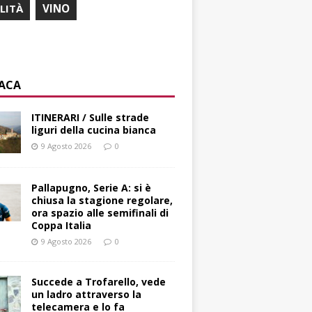
ILITÀ
VINO
ACA
ITINERARI / Sulle strade
liguri della cucina bianca
9 Agosto 2026
0
Pallapugno, Serie A: si è
chiusa la stagione regolare,
ora spazio alle semifinali di
Coppa Italia
9 Agosto 2026
0
Succede a Trofarello, vede
un ladro attraverso la
telecamera e lo fa