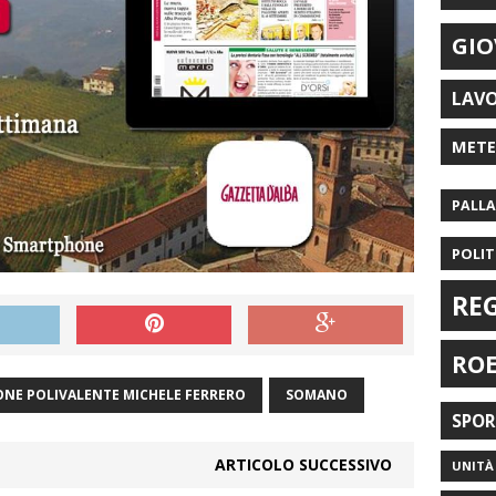
GIO
LAV
MET
PALL
POLIT
RE
RO
ONE POLIVALENTE MICHELE FERRERO
SOMANO
SPO
ARTICOLO SUCCESSIVO
UNITÀ 