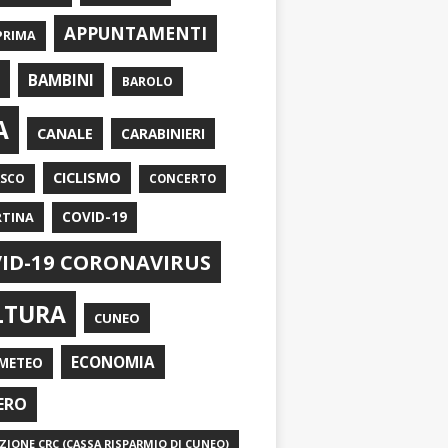
APPUNTAMENTI
PRIMA
I
BAMBINI
BAROLO
A
CANALE
CARABINIERI
CICLISMO
ASCO
CONCERTO
RTINA
COVID-19
ID-19 CORONAVIRUS
LTURA
CUNEO
ECONOMIA
METEO
ERO
IONE CRC (CASSA RISPARMIO DI CUNEO)