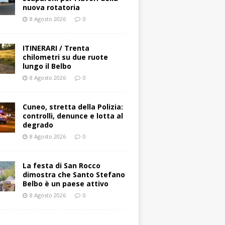
nuova rotatoria
8 Agosto 2026
0
ITINERARI / Trenta
chilometri su due ruote
lungo il Belbo
8 Agosto 2026
0
Cuneo, stretta della Polizia:
controlli, denunce e lotta al
degrado
8 Agosto 2026
0
La festa di San Rocco
dimostra che Santo Stefano
Belbo è un paese attivo
8 Agosto 2026
0