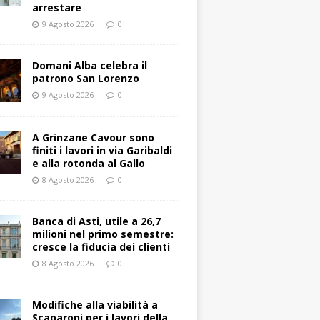
arrestare
9 Agosto 2026
0
Domani Alba celebra il
patrono San Lorenzo
9 Agosto 2026
0
A Grinzane Cavour sono
finiti i lavori in via Garibaldi
e alla rotonda al Gallo
8 Agosto 2026
0
Banca di Asti, utile a 26,7
milioni nel primo semestre:
cresce la fiducia dei clienti
8 Agosto 2026
0
Modifiche alla viabilità a
Scaparoni per i lavori della