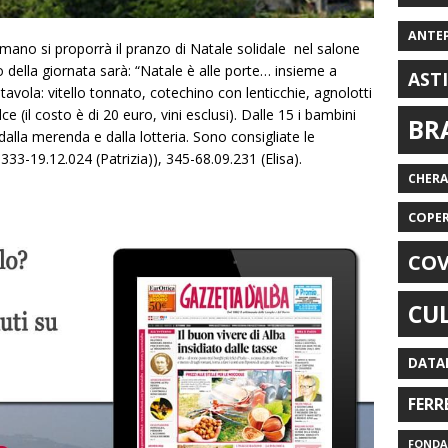
ANTE
ano si proporrà il pranzo di Natale solidale nel salone
o della giornata sarà: “Natale è alle porte… insieme a
AST
vola: vitello tonnato, cotechino con lenticchie, agnolotti
e (il costo è di 20 euro, vini esclusi). Dalle 15 i bambini
BR
dalla merenda e dalla lotteria. Sono consigliate le
333-19.12.024 (Patrizia)), 345-68.09.231 (Elisa).
CHER
COPE
COV
CU
DATA
FERR
FONDAZ