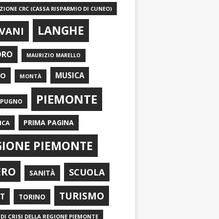
IONE CRC (CASSA RISPARMIO DI CUNEO)
LANGHE
VANI
ORO
MAURIZIO MARELLO
EO
MUSICA
MONTÀ
PIEMONTE
APUGNO
PRIMA PAGINA
ICA
GIONE PIEMONTE
ERO
SCUOLA
SANITÀ
TURISMO
RT
TORINO
DI CRISI DELLA REGIONE PIEMONTE