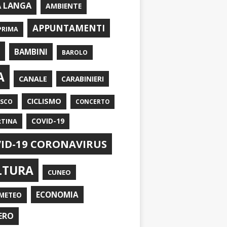
A LANGA
AMBIENTE
APPUNTAMENTI
PRIMA
I
BAMBINI
BAROLO
A
CANALE
CARABINIERI
CICLISMO
ASCO
CONCERTO
RTINA
COVID-19
ID-19 CORONAVIRUS
LTURA
CUNEO
ECONOMIA
METEO
ERO