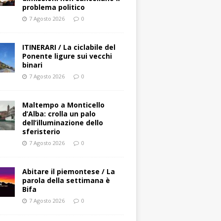
problema politico
7 Agosto 2026
0
ITINERARI / La ciclabile del
Ponente ligure sui vecchi
binari
7 Agosto 2026
0
Maltempo a Monticello
d’Alba: crolla un palo
dell’illuminazione dello
sferisterio
7 Agosto 2026
0
Abitare il piemontese / La
parola della settimana è
Bifa
7 Agosto 2026
0