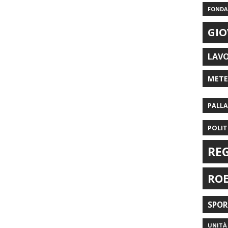
FONDAZ
GIO
LAV
MET
PALL
POLIT
RE
RO
SPO
UNITÀ 