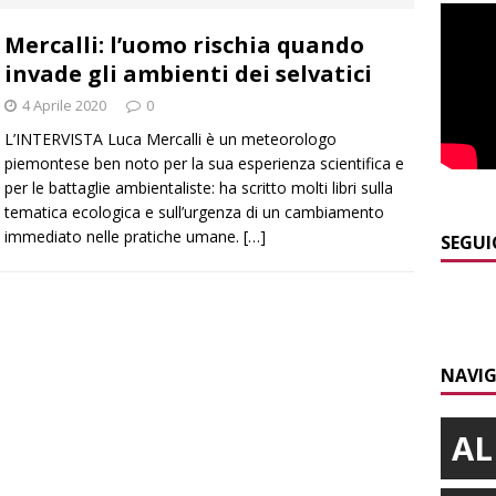
Mercalli: l’uomo rischia quando
]
Maltempo a Monticello d’Alba: crolla un palo dell’illuminazione
invade gli ambienti dei selvatici
PRIMO PIANO
4 Aprile 2020
0
]
Abitare il piemontese / La parola della settimana è Bifa
L’INTERVISTA Luca Mercalli è un meteorologo
piemontese ben noto per la sua esperienza scientifica e
per le battaglie ambientaliste: ha scritto molti libri sulla
]
Alba: lunedì 10 agosto tornano le “Notti del vino”
ALBA
tematica ecologica e sull’urgenza di un cambiamento
immediato nelle pratiche umane.
[…]
]
Dal 13 al 16 agosto a Priocca c’è la Sagra della costata di
SEGUI
PIANO
]
Rotary Club Bra: arriva il “Premio per l’Eccellenza”
BRA
NAVIG
AL