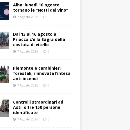
Alba: lunedì 10 agosto
tornano le “Notti del vino”
7 Agosto 2026
0
Dal 13 al 16 agosto a
Priocca c’è la Sagra della
costata di vitello
7 Agosto 2026
0
Piemonte e carabinieri
forestali, rinnovata l’intesa
anti incendi
7 Agosto 2026
0
Controlli straordinari ad
Asti: oltre 150 persone
identificate
7 Agosto 2026
0