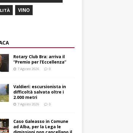
ILITÀ
VINO
ACA
Rotary Club Bra: arriva il
“Premio per l’Eccellenza”
7 Agosto 2026
0
Valdieri: escursionista in
difficoltà salvata oltre i
2.000 metri
7 Agosto 2026
0
Caso Galeasso in Comune
ad Alba, per la Lega le
dimissioni non cancellano il