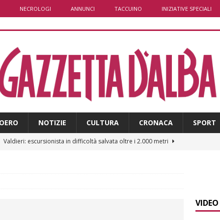
NECROLOGI
ANNUNCI
TACCUINO
INIZIATIVE SPECIALI
OERO
NOTIZIE
CULTURA
CRONACA
SPORT
]
Valdieri: escursionista in difficoltà salvata oltre i 2.000 metri
]
Caso Galeasso in Comune ad Alba, per la Lega le dimissioni
l problema politico
ALBA
VIDEO
]
ITINERARI / La ciclabile del Ponente ligure sui vecchi binari