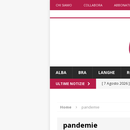
CHI SIAMO
COLLABORA
ABBONATI
ALBA
BRA
LANGHE
R
[ 7 Agosto 2026 
ULTIME NOTIZIE
CRONACA
[ 7 Agosto 2026 
Home
pandemie
non cancellano i
pandemie
[ 7 Agosto 2026 