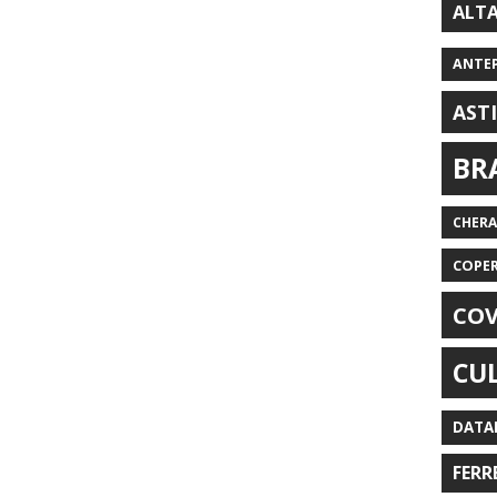
ALT
ANTE
AST
BR
CHER
COPE
COV
CU
DATA
FERR