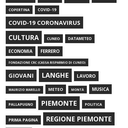
COPERTINA
COVID-19
COVID-19 CORONAVIRUS
CULTURA
CUNEO
DATAMETEO
FERRERO
ECONOMIA
FONDAZIONE CRC (CASSA RISPARMIO DI CUNEO)
LANGHE
GIOVANI
LAVORO
METEO
MUSICA
MONTÀ
MAURIZIO MARELLO
PIEMONTE
POLITICA
PALLAPUGNO
REGIONE PIEMONTE
PRIMA PAGINA