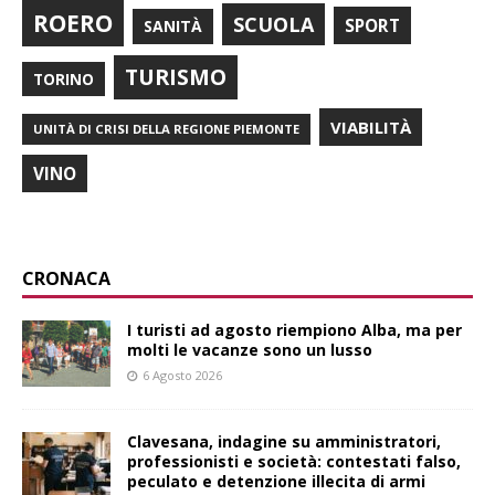
ROERO
SCUOLA
SPORT
SANITÀ
TURISMO
TORINO
VIABILITÀ
UNITÀ DI CRISI DELLA REGIONE PIEMONTE
VINO
CRONACA
I turisti ad agosto riempiono Alba, ma per
molti le vacanze sono un lusso
6 Agosto 2026
Clavesana, indagine su amministratori,
professionisti e società: contestati falso,
peculato e detenzione illecita di armi