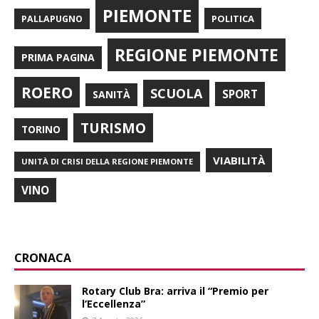
PIEMONTE
POLITICA
PALLAPUGNO
REGIONE PIEMONTE
PRIMA PAGINA
ROERO
SCUOLA
SPORT
SANITÀ
TURISMO
TORINO
VIABILITÀ
UNITÀ DI CRISI DELLA REGIONE PIEMONTE
VINO
CRONACA
Rotary Club Bra: arriva il “Premio per
l’Eccellenza”