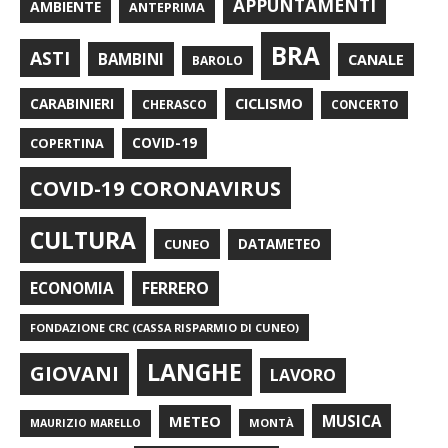
APPUNTAMENTI
AMBIENTE
ANTEPRIMA
BRA
ASTI
BAMBINI
CANALE
BAROLO
CARABINIERI
CICLISMO
CHERASCO
CONCERTO
COPERTINA
COVID-19
COVID-19 CORONAVIRUS
CULTURA
CUNEO
DATAMETEO
FERRERO
ECONOMIA
FONDAZIONE CRC (CASSA RISPARMIO DI CUNEO)
LANGHE
GIOVANI
LAVORO
METEO
MUSICA
MONTÀ
MAURIZIO MARELLO