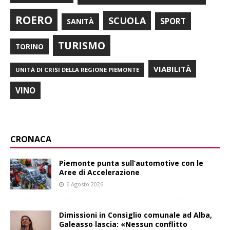
ROERO
SCUOLA
SPORT
SANITÀ
TURISMO
TORINO
VIABILITÀ
UNITÀ DI CRISI DELLA REGIONE PIEMONTE
VINO
CRONACA
Piemonte punta sull’automotive con le
Aree di Accelerazione
6 Agosto 2026
Dimissioni in Consiglio comunale ad Alba,
Galeasso lascia: «Nessun conflitto