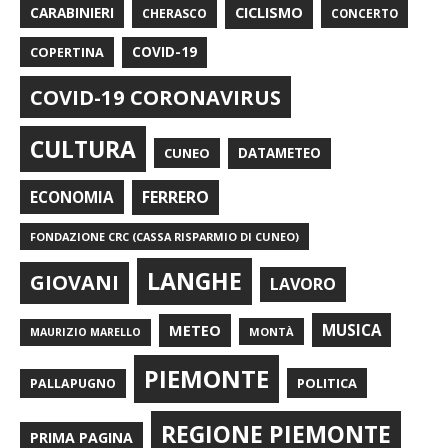
CARABINIERI
CICLISMO
CHERASCO
CONCERTO
COPERTINA
COVID-19
COVID-19 CORONAVIRUS
CULTURA
CUNEO
DATAMETEO
FERRERO
ECONOMIA
FONDAZIONE CRC (CASSA RISPARMIO DI CUNEO)
LANGHE
GIOVANI
LAVORO
METEO
MUSICA
MONTÀ
MAURIZIO MARELLO
PIEMONTE
POLITICA
PALLAPUGNO
REGIONE PIEMONTE
PRIMA PAGINA