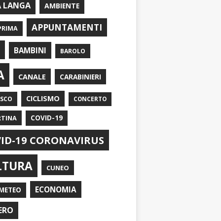
A LANGA
AMBIENTE
APPUNTAMENTI
PRIMA
I
BAMBINI
BAROLO
A
CANALE
CARABINIERI
CICLISMO
ASCO
CONCERTO
RTINA
COVID-19
ID-19 CORONAVIRUS
LTURA
CUNEO
ECONOMIA
METEO
ERO