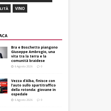
ILITÀ
VINO
ACA
Bra e Boschetto piangono
Giuseppe Ambrogio, una
vita tra la terra e la
comunità braidese
6 Agosto 2026
0
Vezza d’Alba, finisce con
l’auto sullo spartitraffico
della rotonda: giovane in
ospedale
6 Agosto 2026
0