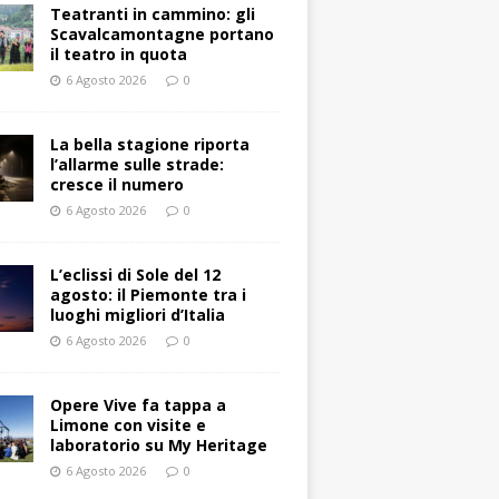
Teatranti in cammino: gli
Scavalcamontagne portano
il teatro in quota
6 Agosto 2026
0
La bella stagione riporta
l’allarme sulle strade:
cresce il numero
6 Agosto 2026
0
L’eclissi di Sole del 12
agosto: il Piemonte tra i
luoghi migliori d’Italia
6 Agosto 2026
0
Opere Vive fa tappa a
Limone con visite e
laboratorio su My Heritage
6 Agosto 2026
0