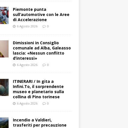
Piemonte punta
sull’automotive con le Aree
di Accelerazione
6 Agosto 2026
0
Dimissioni in Consiglio
comunale ad Alba, Galeasso
lascia: «Nessun conflitto
d’interessi»
6 Agosto 2026
0
ITINERARI / In gita a
Infini.To, il sorprendente
museo e planetario sulla
collina di Pino torinese
6 Agosto 2026
0
Incendio a Valdieri,
trasferiti per precauzione