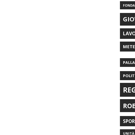
FONDAZ
GIO
LAV
MET
PALL
POLIT
RE
RO
SPO
UNITÀ 