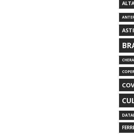
ALT
ANTE
AST
BR
CHER
COPE
COV
CU
DATA
FERR