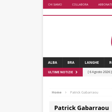
CHI SIAMO
COLLABORA
ABBONATI
ALBA
BRA
LANGHE
R
[ 6 Agosto 2026 
ULTIME NOTIZIE
numero
ALTRE
[ 6 Agosto 2026 
Home
Patrick Gabarraou
ALTRE NOTIZI
Patrick Gabarraou
[ 6 Agosto 2026 