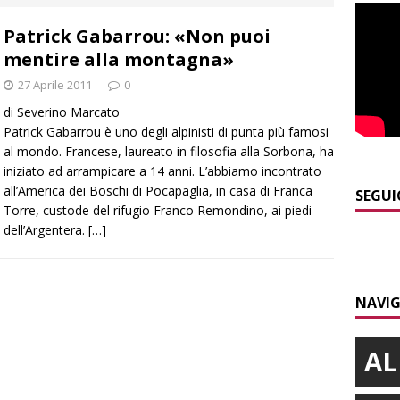
 d’interessi»
ALBA
Patrick Gabarrou: «Non puoi
]
ITINERARI / In gita a Infini.To, il sorprendente museo e
mentire alla montagna»
collina di Pino torinese
ALBA
27 Aprile 2011
0
]
Incendio a Valdieri, trasferiti per precauzione gli scout
di Severino Marcato
BA
Patrick Gabarrou è uno degli alpinisti di punta più famosi
al mondo. Francese, laureato in filosofia alla Sorbona, ha
]
Palio di Asti, Andrea Calamassi confermato mossiere per
iniziato ad arrampicare a 14 anni. L’abbiamo incontrato
all’America dei Boschi di Pocapaglia, in casa di Franca
ALTRE NOTIZIE
SEGUI
Torre, custode del rifugio Franco Remondino, ai piedi
]
Bra e Boschetto piangono Giuseppe Ambrogio, una vita tra la
dell’Argentera.
[…]
ità braidese
BRA
]
Vezza d’Alba, finisce con l’auto sullo spartitraffico della
NAVIG
e in ospedale
CRONACA
AL