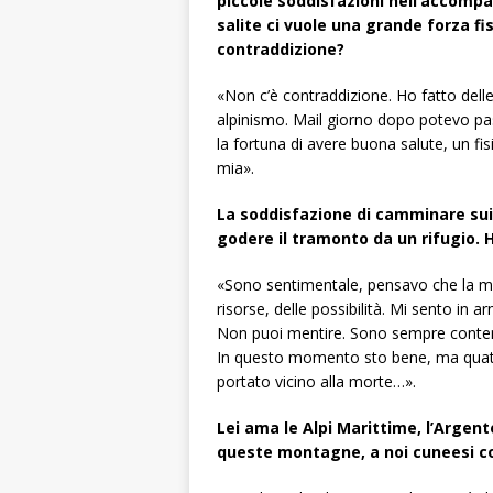
piccole soddisfazioni nell’accomp
salite ci vuole una grande forza f
contraddizione?
«Non c’è contraddizione. Ho fatto dell
alpinismo. Mail giorno dopo potevo pass
la fortuna di avere buona salute, un f
mia».
La soddisfazione di camminare sui pr
godere il tramonto da un rifugio. 
«Sono sentimentale, pensavo che la mo
risorse, delle possibilità. Mi sento in
Non puoi mentire. Sono sempre contento
In questo momento sto bene, ma quatt
portato vicino alla morte…».
Lei ama le Alpi Marittime, l’Argent
queste montagne, a noi cuneesi co