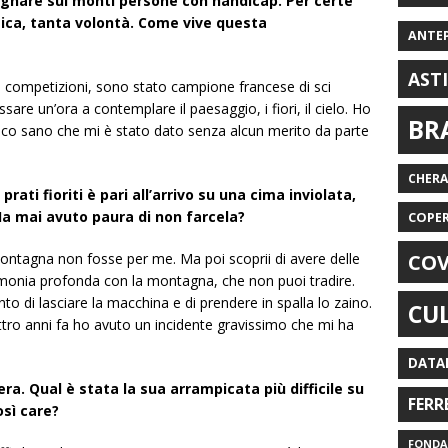
agnare sui monti persone con handicap. Per certe
isica, tanta volontà. Come vive questa
ANTE
AST
e competizioni, sono stato campione francese di sci
are un’ora a contemplare il paesaggio, i fiori, il cielo. Ho
BR
isico sano che mi è stato dato senza alcun merito da parte
CHER
ati fioriti è pari all’arrivo su una cima inviolata,
Ha mai avuto paura di non farcela?
COPE
COV
ntagna non fosse per me. Ma poi scoprii di avere delle
 armonia profonda con la montagna, che non puoi tradire.
 di lasciare la macchina e di prendere in spalla lo zaino.
CU
ro anni fa ho avuto un incidente gravissimo che mi ha
DATA
era. Qual è stata la sua arrampicata più difficile su
FERR
sì care?
FONDAZ