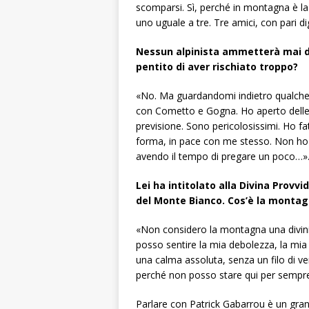
scomparsi. Sì, perché in montagna è la 
uno uguale a tre. Tre amici, con pari di
Nessun alpinista ammetterà mai di 
pentito di aver rischiato troppo?
«No. Ma guardandomi indietro qualche c
con Cometto e Gogna. Ho aperto delle v
previsione. Sono pericolosissimi. Ho fa
forma, in pace con me stesso. Non ho
avendo il tempo di pregare un poco…»
Lei ha intitolato alla Divina Provv
del Monte Bianco. Cos’è la montagn
«Non considero la montagna una divin
posso sentire la mia debolezza, la mia 
una calma assoluta, senza un filo di v
perché non posso stare qui per sempre
Parlare con Patrick Gabarrou è un grand