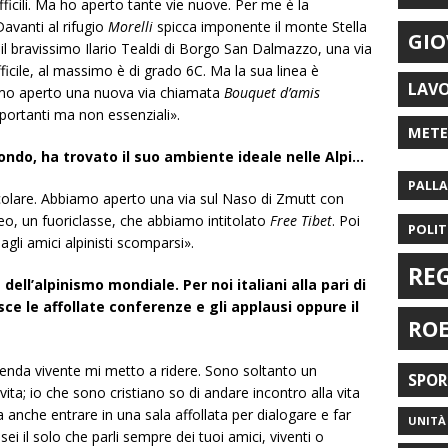
fficili. Ma ho aperto tante vie nuove. Per me è la
Davanti al rifugio
Morelli
spicca imponente il monte Stella
GIO
 il bravissimo Ilario Tealdi di Borgo San Dalmazzo, una via
fficile, al massimo è di grado 6C. Ma la sua linea è
LAV
amo aperto una nuova via chiamata
Bouquet d’amis
mportanti ma non essenziali».
MET
ondo, ha trovato il suo ambiente ideale nelle Alpi…
PALL
ticolare. Abbiamo aperto una via sul Naso di Zmutt con
o, un fuoriclasse, che abbiamo intitolato
Free Tibet
. Poi
POLIT
agli amici alpinisti scomparsi».
RE
dell’alpinismo mondiale. Per noi italiani alla pari di
ce le affollate conferenze e gli applausi oppure il
RO
nda vivente mi metto a ridere. Sono soltanto un
SPO
ta; io che sono cristiano so di andare incontro alla vita
a anche entrare in una sala affollata per dialogare e far
UNITÀ 
 sei il solo che parli sempre dei tuoi amici, viventi o