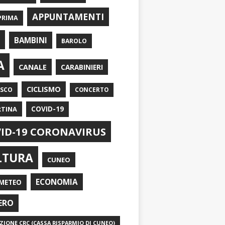
APPUNTAMENTI
PRIMA
I
BAMBINI
BAROLO
A
CANALE
CARABINIERI
CICLISMO
ASCO
CONCERTO
RTINA
COVID-19
ID-19 CORONAVIRUS
LTURA
CUNEO
ECONOMIA
METEO
ERO
IONE CRC (CASSA RISPARMIO DI CUNEO)