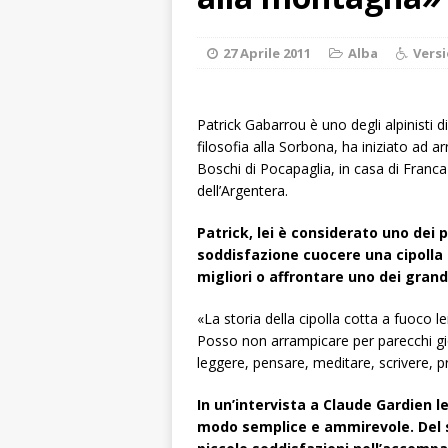
ALTRE NOTIZI
[ 6 Agosto 2026 
27 Aprile 2011
Alba
Versi
«Nessun conflitto
[ 6 Agosto 2026 
Patrick Gabarrou è uno degli alpinisti 
filosofia alla Sorbona, ha iniziato ad 
planetario sulla 
Boschi di Pocapaglia, in casa di Franca
[ 6 Agosto 2026 
dell’Argentera.
dell’Alba 7
AL
Patrick, lei è considerato uno dei p
[ 6 Agosto 2026 
soddisfazione cuocere una cipolla 
migliori o affrontare uno dei grandi
l’edizione 2026
[ 6 Agosto 2026 
«La storia della cipolla cotta a fuoco 
Posso non arrampicare per parecchi gi
terra e la comun
leggere, pensare, meditare, scrivere, p
In un’intervista a Claude Gardien le
modo semplice e ammirevole. Del su