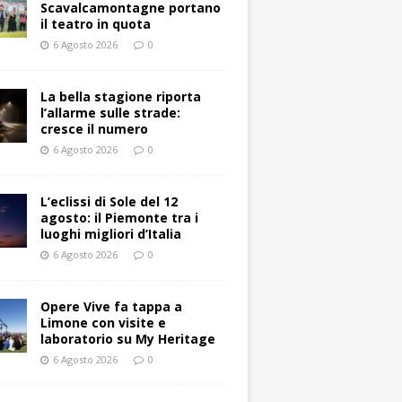
Scavalcamontagne portano
il teatro in quota
6 Agosto 2026
0
La bella stagione riporta
l’allarme sulle strade:
cresce il numero
6 Agosto 2026
0
L’eclissi di Sole del 12
agosto: il Piemonte tra i
luoghi migliori d’Italia
6 Agosto 2026
0
Opere Vive fa tappa a
Limone con visite e
laboratorio su My Heritage
6 Agosto 2026
0