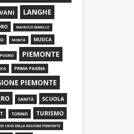
LANGHE
VANI
ORO
MAURIZIO MARELLO
EO
MUSICA
MONTÀ
PIEMONTE
APUGNO
PRIMA PAGINA
ICA
GIONE PIEMONTE
ERO
SCUOLA
SANITÀ
TURISMO
RT
TORINO
DI CRISI DELLA REGIONE PIEMONTE