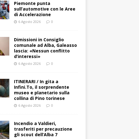
Piemonte punta
sull’automotive con le Aree
di Accelerazione
6 Agosto 2026
0
Dimissioni in Consiglio
comunale ad Alba, Galeasso
lascia: «Nessun conflitto
d’interessi»
6 Agosto 2026
0
ITINERARI / In gita a
Infini.To, il sorprendente
museo e planetario sulla
collina di Pino torinese
6 Agosto 2026
0
Incendio a Valdieri,
trasferiti per precauzione
gli scout dell’Alba 7