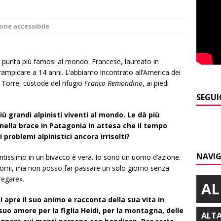
E
]
Dimissioni in Consiglio comunale ad Alba, Galeasso lascia:
one accessibile
 d’interessi»
ALBA
]
ITINERARI / In gita a Infini.To, il sorprendente museo e
di punta più famosi al mondo. Francese, laureato in
arrampicare a 14 anni. L’abbiamo incontrato all’America dei
collina di Pino torinese
ALBA
 Torre, custode del rifugio
Franco Remondino
, ai piedi
]
Incendio a Valdieri, trasferiti per precauzione gli scout
SEGUI
BA
iù grandi alpinisti viventi al mondo. Le dà più
]
Palio di Asti, Andrea Calamassi confermato mossiere per
nella brace in Patagonia in attesa che il tempo
 problemi alpinistici ancora irrisolti?
ALTRE NOTIZIE
NAVIG
]
Bra e Boschetto piangono Giuseppe Ambrogio, una vita tra la
lentissimo in un bivacco è vera. Io sono un uomo d’azione.
orni, ma non posso far passare un solo giorno senza
ità braidese
BRA
regare».
AL
i apre il suo animo e racconta della sua vita in
o amore per la figlia Heidi, per la montagna, delle
ALT