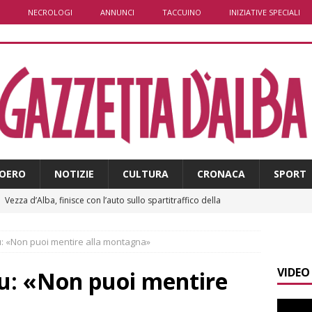
NECROLOGI
ANNUNCI
TACCUINO
INIZIATIVE SPECIALI
OERO
NOTIZIE
CULTURA
CRONACA
SPORT
]
Vezza d’Alba, finisce con l’auto sullo spartitraffico della
e in ospedale
CRONACA
: «Non puoi mentire alla montagna»
]
La bella stagione riporta l’allarme sulle strade: cresce il
VIDEO
 NOTIZIE
u: «Non puoi mentire
]
Piemonte punta sull’automotive con le Aree di Accelerazione