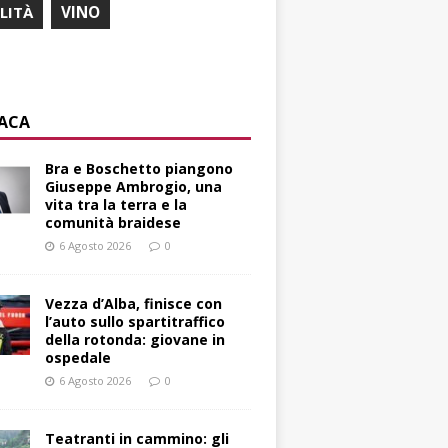
ILITÀ
VINO
ACA
Bra e Boschetto piangono
Giuseppe Ambrogio, una
vita tra la terra e la
comunità braidese
6 Agosto 2026
0
Vezza d’Alba, finisce con
l’auto sullo spartitraffico
della rotonda: giovane in
ospedale
6 Agosto 2026
0
Teatranti in cammino: gli