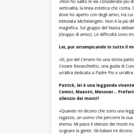
«Non ho salito le vie considerate più di
verticalità, la linea estetica che conta. 
dove ho aperto con degli amici, tra cui
intitolata Michelangelo. Non è la più di
magnifica. Sul gruppo del Nasta abbi
(Gruppo di amici). Le difficoltà sono i
Lei, pur arrampicando in tutto il m
«Sì, poi del Cervino ho una storia par
Cesare Ravaschietto, una guida di Cune
un’altra dedicata a Padre Pio e un’altra 
Patrick, lei è una leggenda vivente 
Comici, Maestri, Messner… Preferis
silenzio dei monti?
«Quando mi dicono che sono una legge
ragazzo, un uomo che percorre la sua vi
eterna. Mi piace il silenzio dei monti m
sognare la gente. Gli italiani mi dicono: