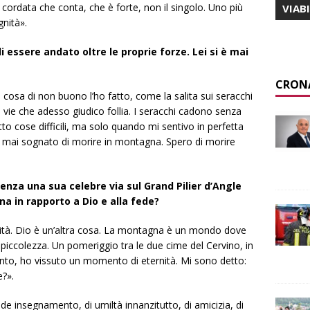
cordata che conta, che è forte, non il singolo. Uno più
VIAB
gnità».
essere andato oltre le proprie forze. Lei si è mai
CRON
osa di non buono l’ho fatto, come la salita sui seracchi
ie che adesso giudico follia. I seracchi cadono senza
tto cose difficili, ma solo quando mi sentivo in perfetta
 mai sognato di morire in montagna. Spero di morire
.
idenza una sua celebre via sul Grand Pilier d’Angle
a in rapporto a Dio e alla fede?
ità. Dio è un’altra cosa. La montagna è un mondo dove
piccolezza. Un pomeriggio tra le due cime del Cervino, in
ento, ho vissuto un momento di eternità. Mi sono detto:
?».
e insegnamento, di umiltà innanzitutto, di amicizia, di