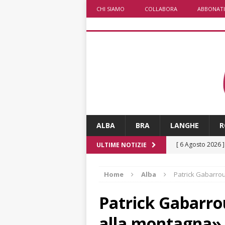
CHI SIAMO
COLLABORA
ABBONATI
ALBA
BRA
LANGHE
R
[ 6 Agosto 2026 
ULTIME NOTIZIE
rotonda: giovan
Home
Alba
Patrick Gabarrou
[ 6 Agosto 2026 
numero
ALTRE
Patrick Gabarro
[ 6 Agosto 2026 
alla montagna»