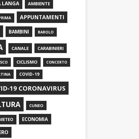
A LANGA
AMBIENTE
APPUNTAMENTI
PRIMA
I
BAMBINI
BAROLO
A
CANALE
CARABINIERI
CICLISMO
ASCO
CONCERTO
RTINA
COVID-19
ID-19 CORONAVIRUS
LTURA
CUNEO
ECONOMIA
METEO
ERO