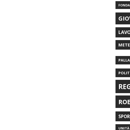
FONDAZ
GIO
LAV
MET
PALL
POLIT
RE
RO
SPO
UNITÀ 