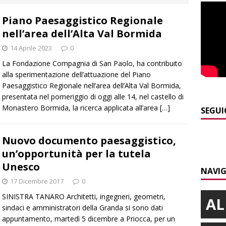
]
Siccità in Piemonte, Confagricoltura stima danni per 2 miliardi
Piano Paesaggistico Regionale
E
nell’area dell’Alta Val Bormida
]
Sanità Piemonte, Gribaudo: «I cittadini pagano l’inefficienza»
14 Aprile 2023
0
E
La Fondazione Compagnia di San Paolo, ha contribuito
]
Serie D, il Bra nel Girone A: definito il cammino dei giallorossi
alla sperimentazione dell’attuazione del Piano
Paesaggistico Regionale nell’area dell’Alta Val Bormida,
presentata nel pomeriggio di oggi alle 14, nel castello di
Monastero Bormida, la ricerca applicata all’area
[…]
]
Piemonte punta sull’automotive con le Aree di Accelerazione
SEGUI
E
Nuovo documento paesaggistico,
]
Emergenza incendi Piemonte: Azione propone due soluzioni a
un’opportunità per la tutela
e Regione
ALBA
Unesco
NAVIG
17 Dicembre 2017
0
SINISTRA TANARO Architetti, ingegneri, geometri,
AL
sindaci e amministratori della Granda si sono dati
appuntamento, martedì 5 dicembre a Priocca, per un