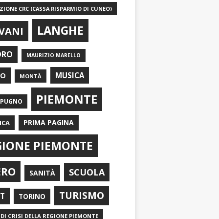
IONE CRC (CASSA RISPARMIO DI CUNEO)
LANGHE
VANI
ORO
MAURIZIO MARELLO
EO
MUSICA
MONTÀ
PIEMONTE
APUGNO
PRIMA PAGINA
ICA
GIONE PIEMONTE
ERO
SCUOLA
SANITÀ
TURISMO
RT
TORINO
DI CRISI DELLA REGIONE PIEMONTE