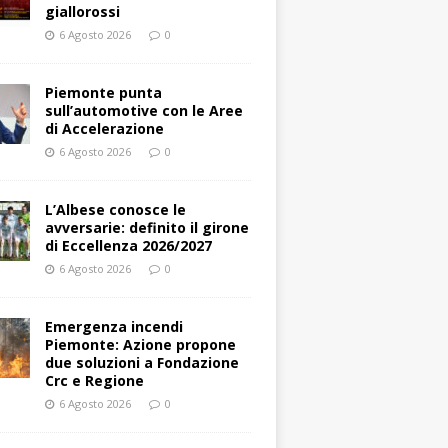
giallorossi
6 Agosto 2026
0
Piemonte punta
sull’automotive con le Aree
di Accelerazione
6 Agosto 2026
0
L’Albese conosce le
avversarie: definito il girone
di Eccellenza 2026/2027
6 Agosto 2026
0
Emergenza incendi
Piemonte: Azione propone
due soluzioni a Fondazione
Crc e Regione
6 Agosto 2026
0