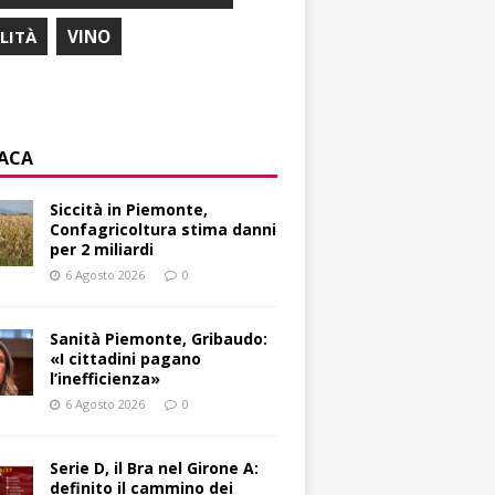
ILITÀ
VINO
ACA
Siccità in Piemonte,
Confagricoltura stima danni
per 2 miliardi
6 Agosto 2026
0
Sanità Piemonte, Gribaudo:
«I cittadini pagano
l’inefficienza»
6 Agosto 2026
0
Serie D, il Bra nel Girone A:
definito il cammino dei