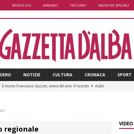
NECROLOGI
ANNUNCI
TACCUINO
INIZIATIVE SPECIALI
OERO
NOTIZIE
CULTURA
CRONACA
SPORT
]
È morto Francesco Guccini, aveva 86 anni. Il ricordo
ALBA
]
Clavesana, indagine su amministratori, professionisti e
ti falso, peculato e detenzione illecita di armi
CRONACA
ale
]
Macrino d’Alba, l’inedito Cristo benedicente dei Musei Vaticani
VIDEO
o regionale