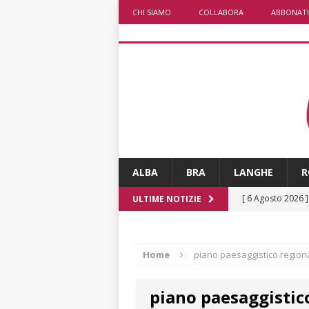
CHI SIAMO
COLLABORA
ABBONATI
ALBA
BRA
LANGHE
R
[ 6 Agosto 2026 
ULTIME NOTIZIE
[ 6 Agosto 2026 
società: contesta
Home
piano paesaggistico region
[ 6 Agosto 2026 
piano paesaggistic
ARCHIVIO