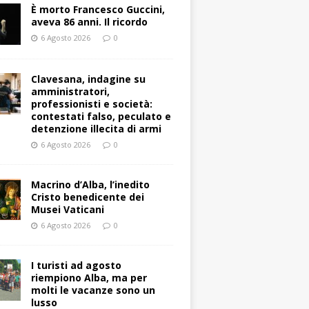
È morto Francesco Guccini,
aveva 86 anni. Il ricordo
6 Agosto 2026
0
Clavesana, indagine su
amministratori,
professionisti e società:
contestati falso, peculato e
detenzione illecita di armi
6 Agosto 2026
0
Macrino d’Alba, l’inedito
Cristo benedicente dei
Musei Vaticani
6 Agosto 2026
0
I turisti ad agosto
riempiono Alba, ma per
molti le vacanze sono un
lusso