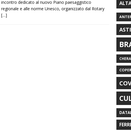
incontro dedicato al nuovo Piano paesaggistico
ALT
regionale e alle norme Unesco, organizzato dal Rotary
[…]
ANTE
AST
BR
CHER
COPE
COV
CU
DATA
FERR