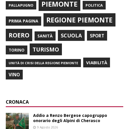
PIEMONTE
POLITICA
PALLAPUGNO
REGIONE PIEMONTE
PRIMA PAGINA
ROERO
SCUOLA
SPORT
SANITÀ
TURISMO
TORINO
VIABILITÀ
UNITÀ DI CRISI DELLA REGIONE PIEMONTE
VINO
CRONACA
Addio a Renzo Bergese capogruppo
onorario degli Alpini di Cherasco
9 Agosto 2026