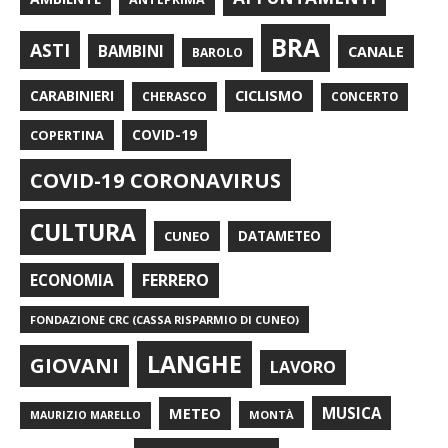
BRA
ASTI
BAMBINI
CANALE
BAROLO
CARABINIERI
CICLISMO
CHERASCO
CONCERTO
COPERTINA
COVID-19
COVID-19 CORONAVIRUS
CULTURA
CUNEO
DATAMETEO
FERRERO
ECONOMIA
FONDAZIONE CRC (CASSA RISPARMIO DI CUNEO)
LANGHE
GIOVANI
LAVORO
METEO
MUSICA
MONTÀ
MAURIZIO MARELLO