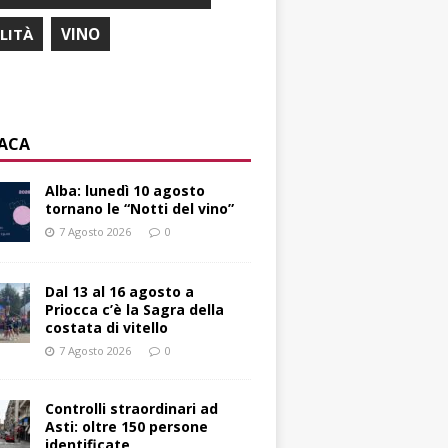
ILITÀ
VINO
ACA
Alba: lunedì 10 agosto
tornano le “Notti del vino”
7 Agosto 2026
0
Dal 13 al 16 agosto a
Priocca c’è la Sagra della
costata di vitello
7 Agosto 2026
0
Controlli straordinari ad
Asti: oltre 150 persone
identificate