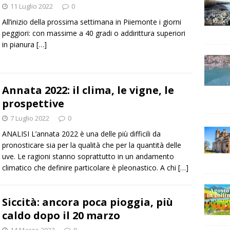
11 Luglio 2022
0
All’inizio della prossima settimana in Piiemonte i giorni
peggiori: con massime a 40 gradi o addirittura superiori
in pianura
[…]
Annata 2022: il clima, le vigne, le
prospettive
7 Luglio 2022
0
ANALISI L’annata 2022 è una delle più difficili da
pronosticare sia per la qualità che per la quantità delle
uve. Le ragioni stanno soprattutto in un andamento
climatico che definire particolare è pleonastico. A chi
[…]
Siccità: ancora poca pioggia, più
caldo dopo il 20 marzo
14 Marzo 2022
0