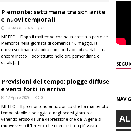
Piemonte: settimana tra schiarite
]
Siccità in Piemonte, parte la richiesta di calamità naturale
e nuovi temporali
10 Maggio 2026
0
]
Bollettino meteo: un po’ di temporali nel fine settimana, ma il
METEO – Dopo il maltempo che ha interessato parte del
presente
ALBA
Piemonte nella giornata di domenica 10 maggio, la
nuova settimana si aprirà con condizioni più variabili ma
]
A Belvedere Langhe la festa dell’Assunta darà spazio anche a
ancora instabili, soprattutto nelle ore pomeridiane e
serali.
[…]
a
LANGHE
SEGUI
]
Agosto in collina, le pagine da sfogliare
ALBA
Previsioni del tempo: piogge diffuse
]
Alba: lunedì 10 agosto tornano le “Notti del vino”
ALBA
e venti forti in arrivo
12 Aprile 2026
0
NAVIG
METEO – Il promontorio anticiclonico che ha mantenuto
tempo stabile e soleggiato negli scorsi giorni sta
AL
venendo eroso da una depressione che dall’Algeria si
muove verso il Tirreno, che unendosi alla più vasta