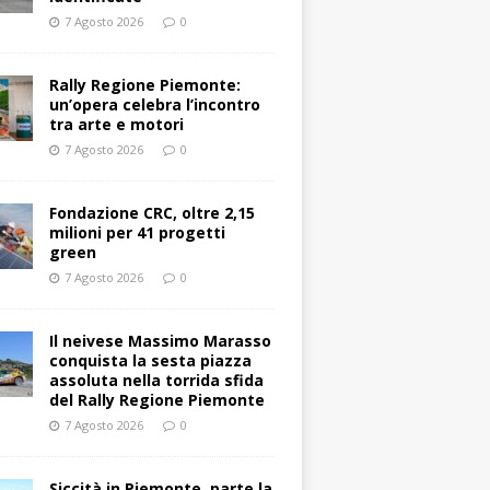
7 Agosto 2026
0
Rally Regione Piemonte:
un’opera celebra l’incontro
tra arte e motori
7 Agosto 2026
0
Fondazione CRC, oltre 2,15
milioni per 41 progetti
green
7 Agosto 2026
0
Il neivese Massimo Marasso
conquista la sesta piazza
assoluta nella torrida sfida
del Rally Regione Piemonte
7 Agosto 2026
0
Siccità in Piemonte, parte la