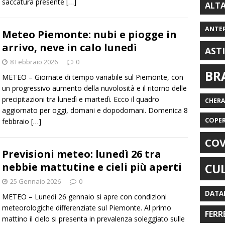
saccatura presente
[…]
ALT
ANTE
Meteo Piemonte: nubi e piogge in
arrivo, neve in calo lunedì
AST
8 Febbraio 2026
0
BR
METEO – Giornate di tempo variabile sul Piemonte, con
un progressivo aumento della nuvolosità e il ritorno delle
precipitazioni tra lunedì e martedì. Ecco il quadro
CHER
aggiornato per oggi, domani e dopodomani. Domenica 8
COPE
febbraio
[…]
COV
Previsioni meteo: lunedì 26 tra
nebbie mattutine e cieli più aperti
CU
25 Gennaio 2026
0
DATA
METEO – Lunedì 26 gennaio si apre con condizioni
meteorologiche differenziate sul Piemonte. Al primo
FERR
mattino il cielo si presenta in prevalenza soleggiato sulle