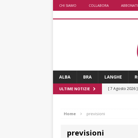
CHI SIAMO
COLLABORA
ABBONATI
ALBA
BRA
LANGHE
R
[ 7 Agosto 2026 
ULTIME NOTIZIE
vitello
PRIMO 
[ 7 Agosto 2026 
Home
previsioni
CRONACA
previsioni
[ 7 Agosto 2026 