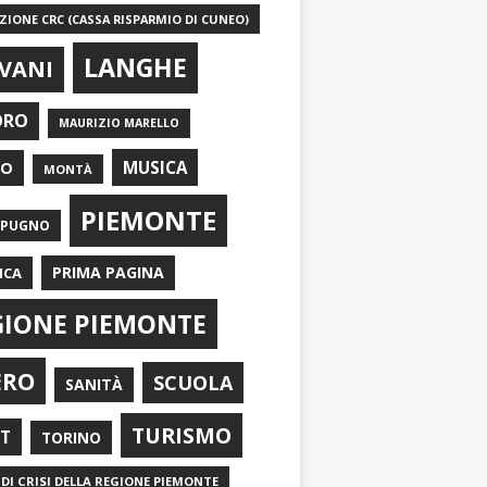
IONE CRC (CASSA RISPARMIO DI CUNEO)
LANGHE
VANI
ORO
MAURIZIO MARELLO
EO
MUSICA
MONTÀ
PIEMONTE
APUGNO
PRIMA PAGINA
ICA
GIONE PIEMONTE
ERO
SCUOLA
SANITÀ
TURISMO
RT
TORINO
DI CRISI DELLA REGIONE PIEMONTE