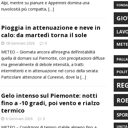
Alpi, mentre su pianure e Appennini domina una
FONDAZ
nuvolosità più compatta,
[…]
GIO
Pioggia in attenuazione e neve in
LAV
calo: da martedì torna il sole
18 Gennaio 2026
0
MET
METEO – Giornata ancora all’insegna dell’instabilità
quella di domani sul Piemonte, con precipitazioni diffuse
PALL
ma generalmente di debole intensità, a tratti
intermittenti e in attenuazione nel corso della serata.
POLIT
Particolare attenzione al Cuneese, dove la
[…]
RE
Gelo intenso sul Piemonte: notti
RO
fino a -10 gradi, poi vento e rialzo
termico
SPO
6 Gennaio 2026
0
UNITÀ 
METEO – Condizioni di tempo stabile almeno fino a