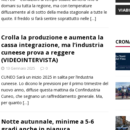
domani su tutta la regione, ma con temperature
VIAB
diffusamente al di sotto della media stagionale a tutte le
quote. Il freddo si farà sentire soprattutto nelle
[…]
Crolla la produzione e aumenta la
CRON
cassa integrazione, ma l’industria
cuneese prova a reggere
(VIDEOINTERVISTA)
13 Gennaio 2025
0
CUNEO Sarà un inizio 2025 in salita per l’industria
cuneese. Lo dicono le previsioni per il primo trimestre del
nuovo anno, diffuse questa mattina da Confindustria
Cuneo, che segnano un raffreddamento generale. Ma,
per quanto
[…]
Notte autunnale, minime a 5-6
gradi anche in pianura