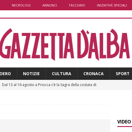
NECROLOGI
ANNUNCI
TACCUINO
INIZIATIVE SPECIALI
OERO
NOTIZIE
CULTURA
CRONACA
SPORT
]
Dal 13 al 16 agosto a Priocca c’è la Sagra della costata di
PIANO
]
Controlli straordinari ad Asti: oltre 150 persone identificate
VIDEO
]
Fondazione CRC, oltre 2,15 milioni per 41 progetti green