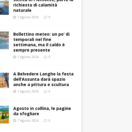
richiesta di calamità
naturale
7 Agosto 2026
0
Bollettino meteo: un po’ di
temporali nel fine
settimana, ma il caldo è
sempre presente
7 Agosto 2026
0
A Belvedere Langhe la festa
dell’Assunta darà spazio
anche a pittura e scultura
7 Agosto 2026
0
Agosto in collina, le pagine
da sfogliare
7 Agosto 2026
0