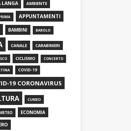
A LANGA
AMBIENTE
APPUNTAMENTI
PRIMA
I
BAMBINI
BAROLO
A
CANALE
CARABINIERI
CICLISMO
ASCO
CONCERTO
RTINA
COVID-19
ID-19 CORONAVIRUS
LTURA
CUNEO
ECONOMIA
METEO
ERO