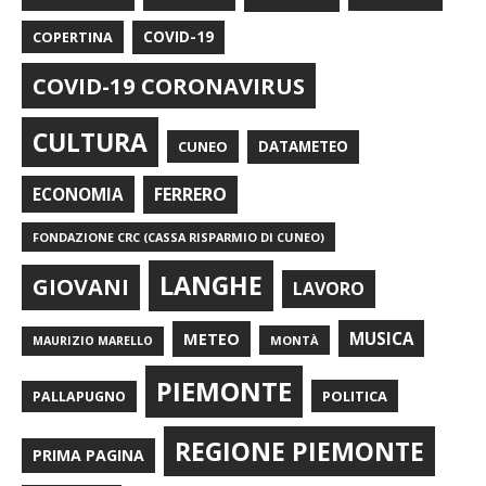
COPERTINA
COVID-19
COVID-19 CORONAVIRUS
CULTURA
CUNEO
DATAMETEO
FERRERO
ECONOMIA
FONDAZIONE CRC (CASSA RISPARMIO DI CUNEO)
LANGHE
GIOVANI
LAVORO
METEO
MUSICA
MONTÀ
MAURIZIO MARELLO
PIEMONTE
POLITICA
PALLAPUGNO
REGIONE PIEMONTE
PRIMA PAGINA