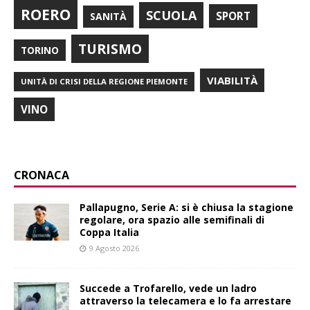
ROERO
SCUOLA
SPORT
SANITÀ
TURISMO
TORINO
VIABILITÀ
UNITÀ DI CRISI DELLA REGIONE PIEMONTE
VINO
CRONACA
Pallapugno, Serie A: si è chiusa la stagione
regolare, ora spazio alle semifinali di
Coppa Italia
9 Agosto 2026
Succede a Trofarello, vede un ladro
attraverso la telecamera e lo fa arrestare