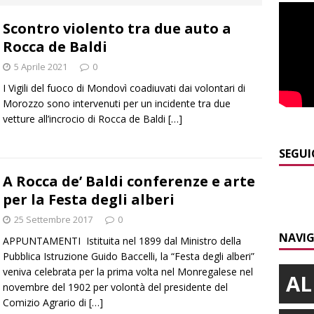
]
Piemonte e carabinieri forestali, rinnovata l’intesa anti incendi
Scontro violento tra due auto a
E
Rocca de Baldi
]
Controlli straordinari ad Asti: oltre 150 persone identificate
5 Aprile 2021
0
I Vigili del fuoco di Mondovì coadiuvati dai volontari di
]
Fondazione CRC, oltre 2,15 milioni per 41 progetti green
Morozzo sono intervenuti per un incidente tra due
vetture all’incrocio di Rocca de Baldi
[…]
]
Siccità in Piemonte, parte la richiesta di calamità naturale
SEGUI
A Rocca de’ Baldi conferenze e arte
per la Festa degli alberi
]
Maltempo a Monticello d’Alba: crolla un palo dell’illuminazione
25 Settembre 2017
0
PRIMO PIANO
NAVIG
APPUNTAMENTI Istituita nel 1899 dal Ministro della
Pubblica Istruzione Guido Baccelli, la “Festa degli alberi”
veniva celebrata per la prima volta nel Monregalese nel
AL
novembre del 1902 per volontà del presidente del
Comizio Agrario di
[…]