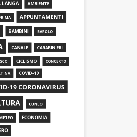
A LANGA
AMBIENTE
APPUNTAMENTI
PRIMA
I
BAMBINI
BAROLO
A
CANALE
CARABINIERI
CICLISMO
ASCO
CONCERTO
RTINA
COVID-19
ID-19 CORONAVIRUS
LTURA
CUNEO
ECONOMIA
METEO
ERO