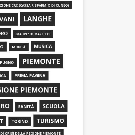
IONE CRC (CASSA RISPARMIO DI CUNEO)
LANGHE
VANI
ORO
MAURIZIO MARELLO
EO
MUSICA
MONTÀ
PIEMONTE
APUGNO
PRIMA PAGINA
ICA
GIONE PIEMONTE
ERO
SCUOLA
SANITÀ
TURISMO
RT
TORINO
DI CRISI DELLA REGIONE PIEMONTE