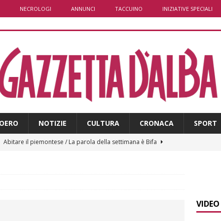
NECROLOGI
ANNUNCI
TACCUINO
INIZIATIVE SPECIALI
OERO
NOTIZIE
CULTURA
CRONACA
SPORT
]
Abitare il piemontese / La parola della settimana è Bifa
]
Alba: lunedì 10 agosto tornano le “Notti del vino”
ALBA
]
Dal 13 al 16 agosto a Priocca c’è la Sagra della costata di
VIDEO
PIANO