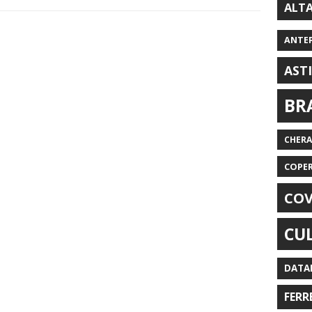
ALT
ANTE
AST
BR
CHER
COPE
COV
CU
DATA
FERR