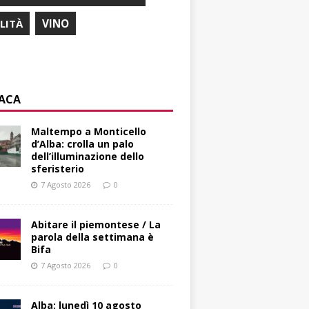
ILITÀ
VINO
ACA
Maltempo a Monticello
d’Alba: crolla un palo
dell’illuminazione dello
sferisterio
7 Agosto 2026
0
Abitare il piemontese / La
parola della settimana è
Bifa
7 Agosto 2026
0
Alba: lunedì 10 agosto