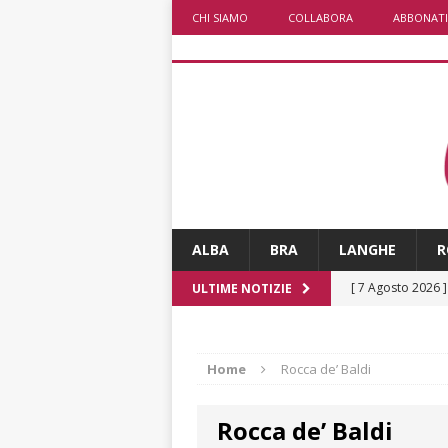
CHI SIAMO
COLLABORA
ABBONATI
ALBA
BRA
LANGHE
R
[ 7 Agosto 2026 
ULTIME NOTIZIE
CULTURA
[ 7 Agosto 2026 
Home
Rocca de’ Baldi
[ 7 Agosto 2026 
Rocca de’ Baldi
vitello
PRIMO 