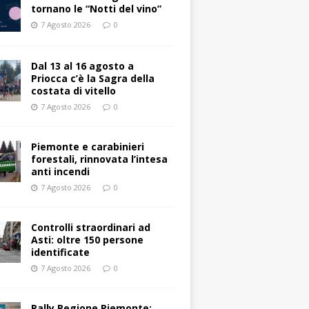
tornano le “Notti del vino”
7 Agosto 2026
0
Dal 13 al 16 agosto a
Priocca c’è la Sagra della
costata di vitello
7 Agosto 2026
0
Piemonte e carabinieri
forestali, rinnovata l’intesa
anti incendi
7 Agosto 2026
0
Controlli straordinari ad
Asti: oltre 150 persone
identificate
7 Agosto 2026
0
Rally Regione Piemonte: