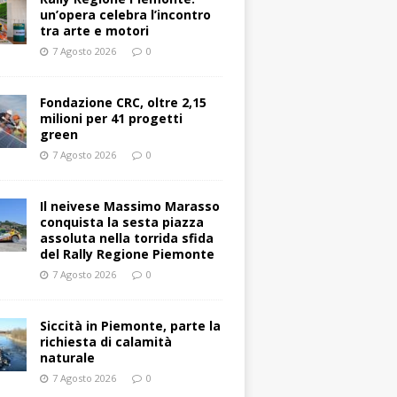
un’opera celebra l’incontro
tra arte e motori
7 Agosto 2026
0
Fondazione CRC, oltre 2,15
milioni per 41 progetti
green
7 Agosto 2026
0
Il neivese Massimo Marasso
conquista la sesta piazza
assoluta nella torrida sfida
del Rally Regione Piemonte
7 Agosto 2026
0
Siccità in Piemonte, parte la
richiesta di calamità
naturale
7 Agosto 2026
0