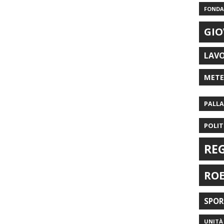
FONDAZ
GIO
LAV
MET
PALL
POLIT
RE
RO
SPO
UNITÀ 