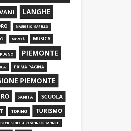
LANGHE
VANI
ORO
MAURIZIO MARELLO
EO
MUSICA
MONTÀ
PIEMONTE
APUGNO
PRIMA PAGINA
ICA
GIONE PIEMONTE
ERO
SCUOLA
SANITÀ
TURISMO
RT
TORINO
DI CRISI DELLA REGIONE PIEMONTE