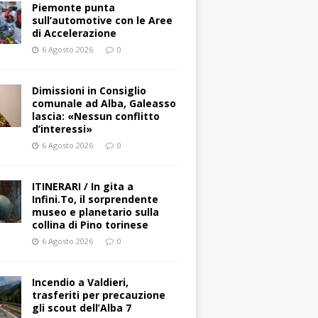
Piemonte punta
sull’automotive con le Aree
di Accelerazione
6 Agosto 2026
0
Dimissioni in Consiglio
comunale ad Alba, Galeasso
lascia: «Nessun conflitto
d’interessi»
6 Agosto 2026
0
ITINERARI / In gita a
Infini.To, il sorprendente
museo e planetario sulla
collina di Pino torinese
6 Agosto 2026
0
Incendio a Valdieri,
trasferiti per precauzione
gli scout dell’Alba 7