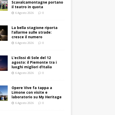
Scavalcamontagne portano
il teatro in quota
6 Agosto 2026
0
La bella stagione riporta
l’allarme sulle strade:
cresce il numero
6 Agosto 2026
0
L’eclissi di Sole del 12
agosto: il Piemonte tra i
luoghi migliori d’Italia
6 Agosto 2026
0
Opere Vive fa tappa a
Limone con visite e
laboratorio su My Heritage
6 Agosto 2026
0