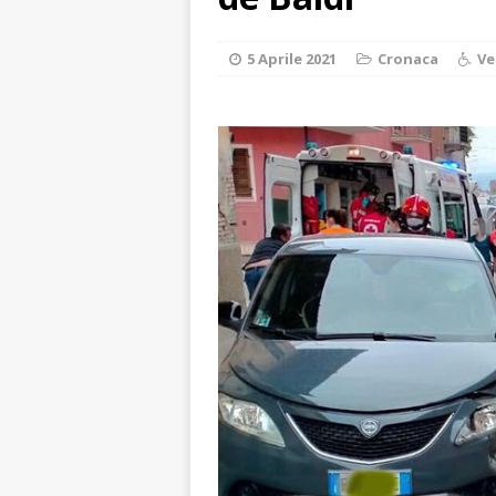
ALTRE NOTIZI
[ 6 Agosto 2026 
5 Aprile 2021
Cronaca
Ve
«Nessun conflitto
[ 6 Agosto 2026 
planetario sulla 
[ 6 Agosto 2026 
dell’Alba 7
AL
[ 6 Agosto 2026 
l’edizione 2026
[ 6 Agosto 2026 
terra e la comun