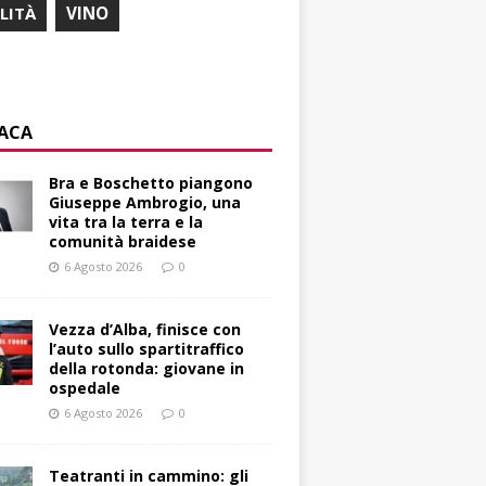
ILITÀ
VINO
ACA
Bra e Boschetto piangono
Giuseppe Ambrogio, una
vita tra la terra e la
comunità braidese
6 Agosto 2026
0
Vezza d’Alba, finisce con
l’auto sullo spartitraffico
della rotonda: giovane in
ospedale
6 Agosto 2026
0
Teatranti in cammino: gli