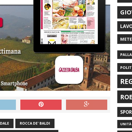
GIO
LAV
MET
PALL
POLIT
RE
RO
SPO
ADALE
ROCCA DE' BALDI
UNITÀ 