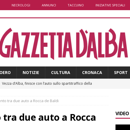
NECROLOGI
ANNUNCI
TACCUINO
INIZIATIVE SPECIALI
OERO
NOTIZIE
CULTURA
CRONACA
SPORT
]
Vezza d’Alba, finisce con l’auto sullo spartitraffico della
e in ospedale
CRONACA
ento tra due auto a Rocca de Baldi
]
La bella stagione riporta l’allarme sulle strade: cresce il
VIDEO
 NOTIZIE
o tra due auto a Rocca
]
Piemonte punta sull’automotive con le Aree di Accelerazione