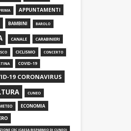
APPUNTAMENTI
PRIMA
I
BAMBINI
BAROLO
A
CANALE
CARABINIERI
CICLISMO
ASCO
CONCERTO
RTINA
COVID-19
ID-19 CORONAVIRUS
LTURA
CUNEO
ECONOMIA
METEO
ERO
IONE CRC (CASSA RISPARMIO DI CUNEO)