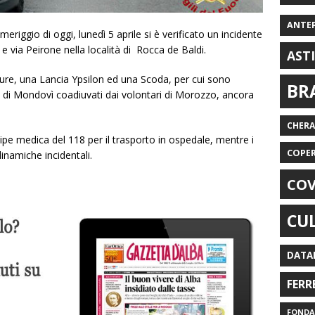
ANTE
eriggio di oggi, lunedì 5 aprile si è verificato un incidente
 e via Peirone nella località di Rocca de Baldi.
AST
ture, una Lancia Ypsilon ed una Scoda, per cui sono
BR
oco di Mondovì coadiuvati dai volontari di Morozzo, ancora
CHER
equipe medica del 118 per il trasporto in ospedale, mentre i
COPE
inamiche incidentali.
COV
CU
DATA
FERR
FONDAZ