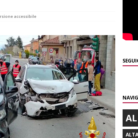
E
]
Dimissioni in Consiglio comunale ad Alba, Galeasso lascia:
rsione accessibile
 d’interessi»
ALBA
]
ITINERARI / In gita a Infini.To, il sorprendente museo e
collina di Pino torinese
ALBA
]
Incendio a Valdieri, trasferiti per precauzione gli scout
SEGUI
BA
]
Palio di Asti, Andrea Calamassi confermato mossiere per
ALTRE NOTIZIE
NAVIG
]
Bra e Boschetto piangono Giuseppe Ambrogio, una vita tra la
ità braidese
BRA
AL
ALT