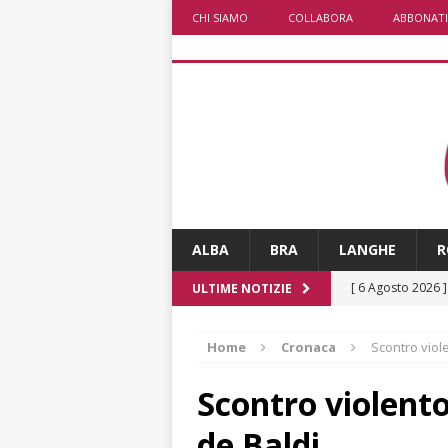
CHI SIAMO
COLLABORA
ABBONATI
ALBA
BRA
LANGHE
R
[ 6 Agosto 2026 
ULTIME NOTIZIE
rotonda: giovan
Home
Cronaca
Scontro viol
[ 6 Agosto 2026 
numero
ALTRE
Scontro violent
[ 6 Agosto 2026 
de Baldi